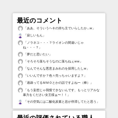
最近のコメント
「
ああ、そういうヘキの持ち主でいらしたか…w
」
「
寂しいもん
」
「
ノラネコ・・・？ライオンの間違いじゃ
ね・・・？
」
「
夢だと思いたい
」
「
そろそろ落ちそうなのに落ちねぇww
」
「
なんでそんな悪意まみれのを採用したしw
」
「
いいんですか？色々売っちゃいますよ？
」
「
過疎ってるＭＭＯとかの話ですよねー（棒）
」
「
もう妄想じゃ我慢できないんです、もっとリアルな
暴力をください女王様ぁ〜！！
」
「
その空気には二酸化炭素と息が停滞してたと思う
」
最近の評価されている職人