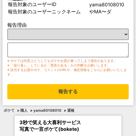
報告対象のユーザーID
yama80108010
報告対象のユーザーニックネーム
やMA〜ダ
報告理由
※ ボケては性質上どうしてもボケやお題が被ってしまう場合があります。
※ 「繰り返し」しているか「悪意がある」かの判断をお願いします。
※ 該当するお題やボケ、コメントのURLや、補足情報をこちらにお願いいたしま
す。
報告する
ボケて
>
職人
>
yama80108010
>
通報
3秒で笑える大喜利サービス
写真で一言ボケて(bokete)