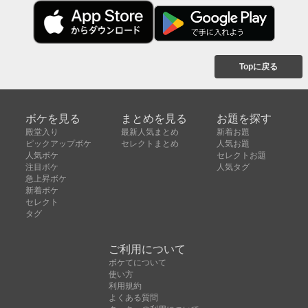
Topに戻る
ボケを見る
まとめを見る
お題を探す
殿堂入り
最新人気まとめ
新着お題
ピックアップボケ
セレクトまとめ
人気お題
人気ボケ
セレクトお題
注目ボケ
人気タグ
急上昇ボケ
新着ボケ
セレクト
タグ
ご利用について
ボケてについて
使い方
利用規約
よくある質問