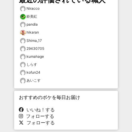
Niracco
鈴美紅
pandla
hikaran
Shima_17
29430705
kumahage
しらす
kofun24
あいこす
おすすめのボケを毎日お届け
いいね！する
フォローする
フォローする