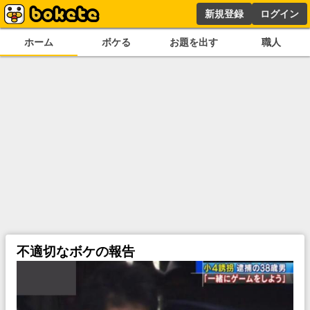
新規登録
ログイン
ホーム
ボケる
お題を出す
職人
不適切なボケの報告