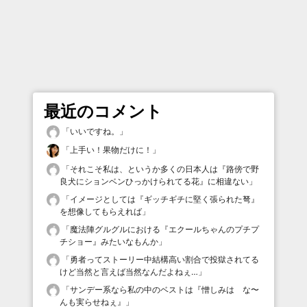
最近のコメント
「
いいですね。
」
「
上手い！果物だけに！
」
「
それこそ私は、というか多くの日本人は『路傍で野
良犬にションベンひっかけられてる花』に相違ない
」
「
イメージとしては『ギッチギチに堅く張られた弩』
を想像してもらえれば
」
「
魔法陣グルグルにおける『エクールちゃんのプチプ
チショー』みたいなもんか
」
「
勇者ってストーリー中結構高い割合で投獄されてる
けど当然と言えば当然なんだよねぇ…
」
「
サンデー系なら私の中のベストは『憎しみは な〜
んも実らせねぇ』
」