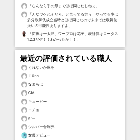
「
なんなら手の形までほぼ同じだしねぇ
」
「
んなワケねぇだろ、と言ってる方々 やってる事は
多分歌舞伎成立当時とほぼ同じなので未来では歌舞伎
扱いの可能性ありますよ
」
「
変換は一太郎、ワープロは花子、表計算はロータス
1.2.3だぞ！！わかったか！！
」
最近の評価されている職人
くれないか豚を
110nn
なまらは
CIA
キューピー
エチョ
むー
シルバー舎利弗
女優デビュー