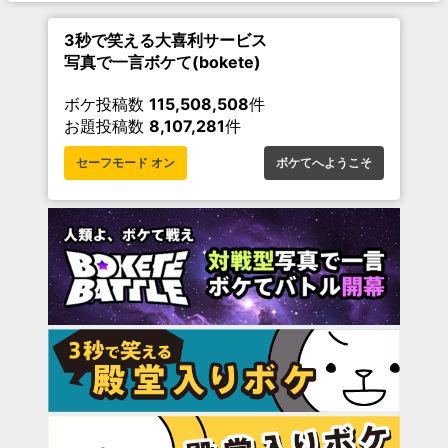
3秒で笑える大喜利サービス
写真で一言ボケて(bokete)
ボケ投稿数
115,508,508
件
お題投稿数
8,107,281
件
セーフモード オン
ボケてへようこそ