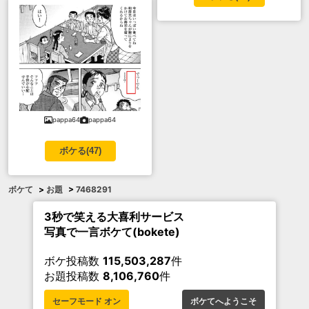
pappa64
pappa64
ボケる(
47
)
ボケて
>
お題
>
7468291
3秒で笑える大喜利サービス
写真で一言ボケて(bokete)
ボケ投稿数
115,503,287
件
お題投稿数
8,106,760
件
セーフモード オン
ボケてへようこそ