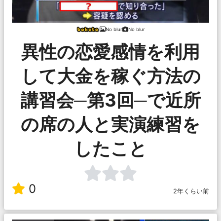
No blur
No blur
異性の恋愛感情を利用
して大金を稼ぐ方法の
講習会─第3回─で近所
の席の人と実演練習を
したこと
0
2年くらい前