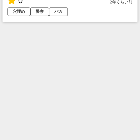
0
2年くらい前
穴埋め
警察
バカ