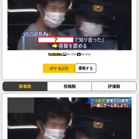
No blur
No blur
ボケる(
15
)
通報する
新着順
投稿順
評価順