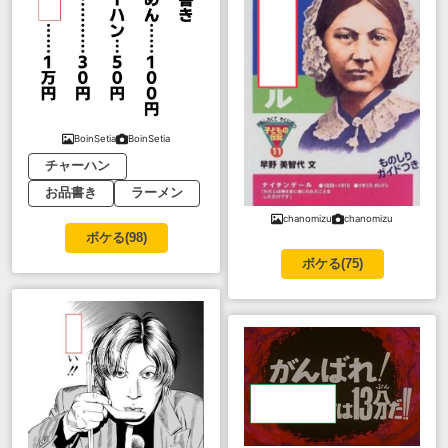
BoinSetia
BoinSetia
チャーハン
お品書き
ラーメン
chanomizu
chanomizu
ボケる(
98
)
ボケる(
75
)