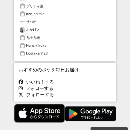
プリティ慶
aze_chimic
サバ缶
おかげ犬
九十九光
Hansikikoka
kosihikari123
おすすめのボケを毎日お届け
いいね！する
フォローする
フォローする