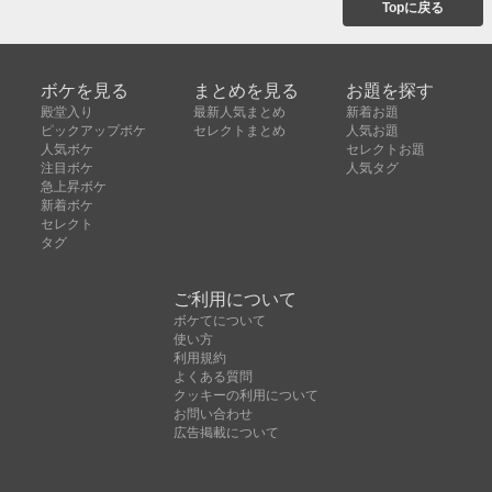
Topに戻る
ボケを見る
まとめを見る
お題を探す
殿堂入り
最新人気まとめ
新着お題
ピックアップボケ
セレクトまとめ
人気お題
人気ボケ
セレクトお題
注目ボケ
人気タグ
急上昇ボケ
新着ボケ
セレクト
タグ
ご利用について
ボケてについて
使い方
利用規約
よくある質問
クッキーの利用について
お問い合わせ
広告掲載について
運営会社
Copyright © ボケて（bokete）All rights reserved. 株式