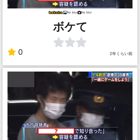
No blur
No blur
ボケて
0
2年くらい前