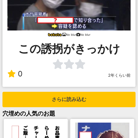
No blur
No blur
この誘拐がきっかけ
0
2年くらい前
さらに読み込む
穴埋め
の人気のお題