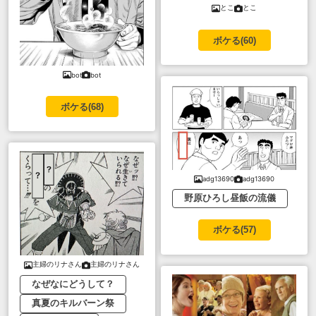
とこ
とこ
ボケる(
60
)
bot
bot
ボケる(
68
)
adg13690
adg13690
野原ひろし昼飯の流儀
ボケる(
57
)
主婦のリナさん
主婦のリナさん
なぜなにどうして？
真夏のキルバーン祭