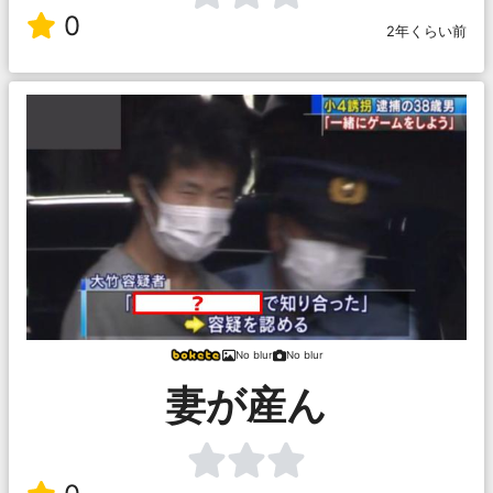
0
2年くらい前
No blur
No blur
妻が産ん