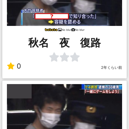
No blur
No blur
秋名 夜 復路
0
2年くらい前