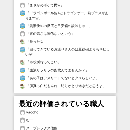
「
まさかのボケて民w
」
「
ドラゴンボール錠Aとドラゴンボール錠プラスがあ
りますw
」
「
質素倹約の徹底と目安箱の設置じゃ！
」
「
背の高さは関係ないという
」
「
獲ったな
」
「
追ってきているお巡りさんのは豆鉄砲よりもキビし
いぞ！
」
「
市役所行ってこい
」
「
血液サラサラの薬飲んでませんか？
」
「
あの子はアスリートでないとダメらしいよ
」
「
肌真っ白だもんね 明らかとり過ぎだと思うよ
」
最近の評価されている職人
yaccho
むー
スープレックス佐藤