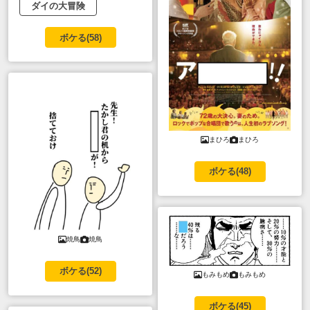
ダイの大冒険
ボケる(
58
)
まひろ
まひろ
ボケる(
48
)
焼鳥
焼鳥
ボケる(
52
)
もみもめ
もみもめ
ボケる(
45
)