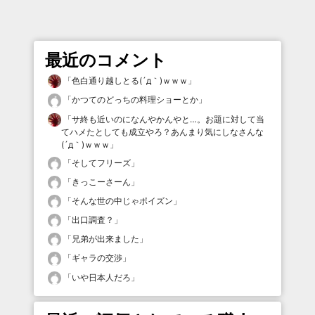
最近のコメント
「
色白通り越しとる(´д｀)ｗｗｗ
」
「
かつてのどっちの料理ショーとか
」
「
サ終も近いのになんやかんやと…。お題に対して当
てハメたとしても成立やろ？あんまり気にしなさんな
(´д｀)ｗｗｗ
」
「
そしてフリーズ
」
「
きっこーさーん
」
「
そんな世の中じゃポイズン
」
「
出口調査？
」
「
兄弟が出来ました
」
「
ギャラの交渉
」
「
いや日本人だろ
」