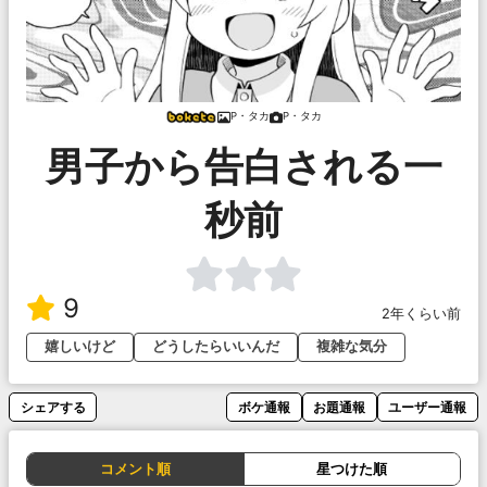
P・タカ
P・タカ
男子から告白される一
秒前
9
2年くらい前
嬉しいけど
どうしたらいいんだ
複雑な気分
シェアする
ボケ通報
お題通報
ユーザー通報
コメント順
星つけた順