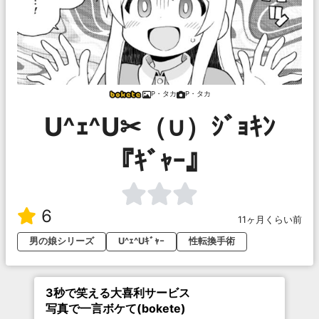
P・タカ
P・タカ
U^ｪ^U✂（∪）ｼﾞｮｷﾝ
『ｷﾞｬｰ』
6
11ヶ月くらい前
男の娘シリーズ
U^ｪ^Uｷﾞｬｰ
性転換手術
3秒で笑える大喜利サービス
写真で一言ボケて(bokete)