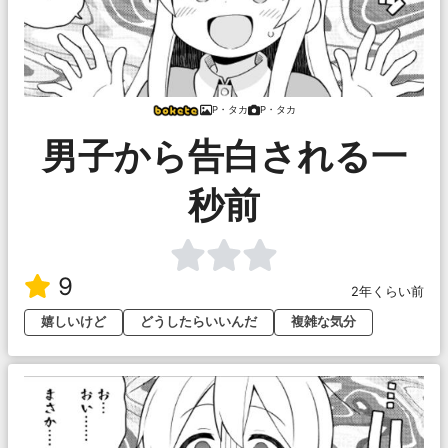
P・タカ
P・タカ
男子から告白される一
秒前
9
2年くらい前
嬉しいけど
どうしたらいいんだ
複雑な気分