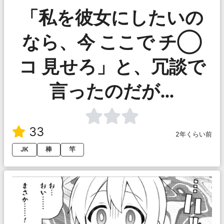
「私を彼女にしたいの
なら、今 ここで チ◯
コ 見せろ」と、冗談で
言ったのだが…
33
2年くらい前
JK
棒
竿