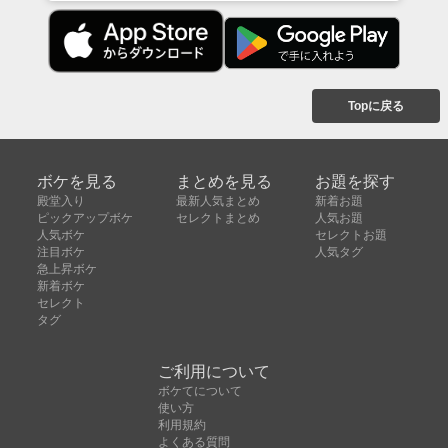
Topに戻る
ボケを見る
まとめを見る
お題を探す
殿堂入り
最新人気まとめ
新着お題
ピックアップボケ
セレクトまとめ
人気お題
人気ボケ
セレクトお題
注目ボケ
人気タグ
急上昇ボケ
新着ボケ
セレクト
タグ
ご利用について
ボケてについて
使い方
利用規約
よくある質問