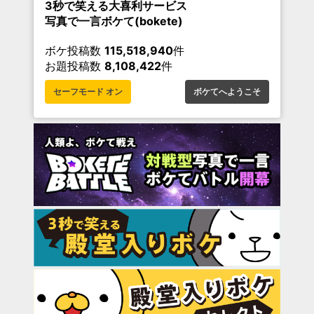
3秒で笑える大喜利サービス
写真で一言ボケて(bokete)
ボケ投稿数
115,518,940
件
お題投稿数
8,108,422
件
セーフモード オン
ボケてへようこそ