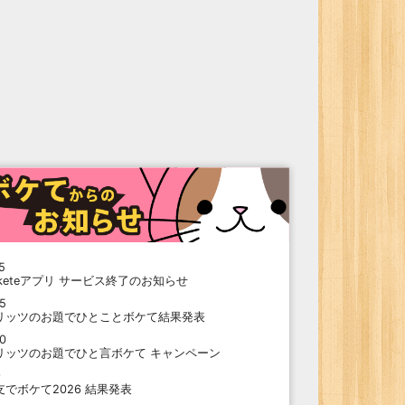
5
oketeアプリ サービス終了のお知らせ
15
リッツのお題でひとことボケて結果発表
10
リッツのお題でひと言ボケて キャンペーン
9
支でボケて2026 結果発表