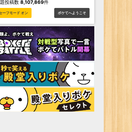
お題投稿数
8,107,869
件
セーフモード オン
ボケてへようこそ