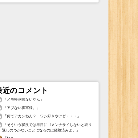
最近のコメント
「
メモ帳意味ないやん
」
「
アブない将軍様。
」
「
何でアカンねん？ ワシ好きやけど・・・
」
「
そういう状況では早目にゴメンナサイしないと取り
返しのつかないことになるのは経験済みよ。
」