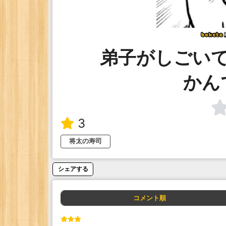
弟子がしごい
かん
3
将太の寿司
シェアする
コメント順