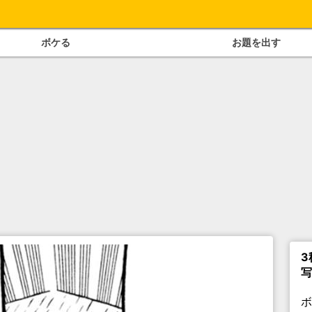
ボケる
お題を出す
3
写