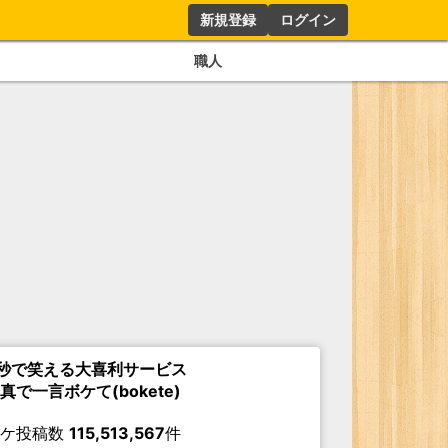
新規登録
ログイン
職人
秒で笑える大喜利サービス
真で一言ボケて(bokete)
ボケ投稿数
115,513,567
件