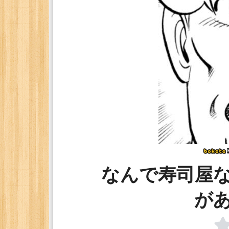
なんで寿司屋
が