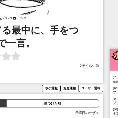
プリシラ
プリシラ
てる最中に、手をつ
で一言。
2年くらい前
7/1
b
6/
ボケ通報
お題通報
ユーザー通報
プ
3/
プ
星つけた順
3/
日曜日のサザエ
干