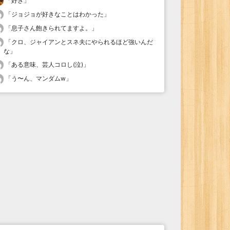
「
好き
」
「
ジョジョが好きなことはわかった
」
「
息子さん飽きられてますよ。
」
「
クロ、ジャイアンとスネ夫にやられるほど強いんだ
な
」
「
ある意味、芸人コロし(泣)
」
「
う〜ん、マンダムw
」