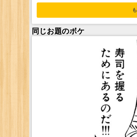
も
同じお題のボケ