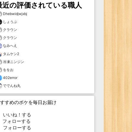
最近の評価されている職人
Dhebwidjwjxbj
しょうぶ
クラウン
クラウン
なみへえ
タムケン2
冷凍ニンジン
ををお
402error
ででんね丸
すすめのボケを毎日お届け
いいね！する
フォローする
フォローする