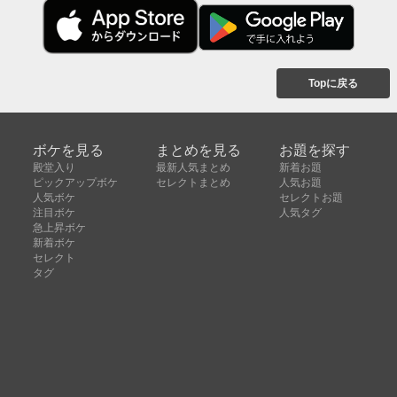
Topに戻る
ボケを見る
まとめを見る
お題を探す
殿堂入り
最新人気まとめ
新着お題
ピックアップボケ
セレクトまとめ
人気お題
人気ボケ
セレクトお題
注目ボケ
人気タグ
急上昇ボケ
新着ボケ
セレクト
タグ
ご利用について
ボケてについて
使い方
利用規約
よくある質問
クッキーの利用について