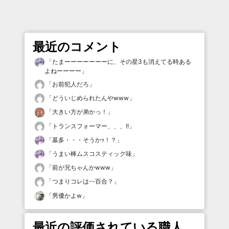
最近のコメント
「
たまーーーーーーーに、その星3も消えてる時ある
よねーーーー
」
「
お前犯人だろ
」
「
どういじめられたんやwww
」
「
大きい方が弟かっ！
」
「
トランスフォーマー、、、!!
」
「
墓多・・・そうかｯ！？
」
「
うまい棒ムスコスティック味
」
「
前が兄ちゃんかwww
」
「
つまりコレは⋯百合？
」
「
男優かよw
」
最近の評価されている職人