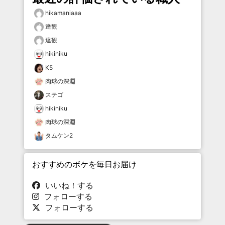
hikamaniaaa
達観
達観
hikiniku
K5
肉球の深淵
ステゴ
hikiniku
肉球の深淵
タムケン2
おすすめのボケを毎日お届け
いいね！する
フォローする
フォローする