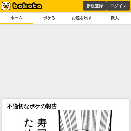
新規登録
ログイン
ホーム
ボケる
お題を出す
職人
不適切なボケの報告