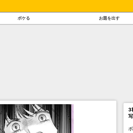
ボケる
お題を出す
3
写