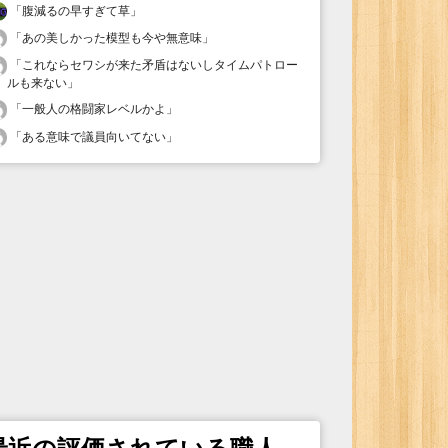
「
腹減るの早すぎて草
」
「
あの美しかった模型も今や無意味
」
「
これならセワシが来た矛盾はないしタイムパトロー
ルも来ない
」
「
一般人の格闘家レベルかよ
」
「
ある意味で議員向いてない
」