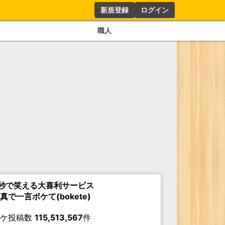
新規登録
ログイン
職人
秒で笑える大喜利サービス
真で一言ボケて(bokete)
ボケ投稿数
115,513,567
件