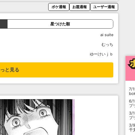
ボケ通報
お題通報
ユーザー通報
星つけた順
ai suite
むっち
ゆーけいｊｂ
っと見る
7/1
b
6/
プ
3/
プ
3/
干