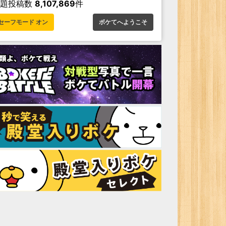
お題投稿数
8,107,869
件
セーフモード オン
ボケてへようこそ