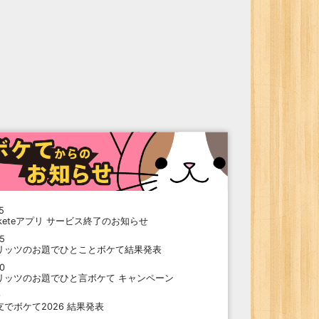
5
oketeアプリ サービス終了のお知らせ
15
リッツのお題でひとことボケて結果発表
10
リッツのお題でひと言ボケて キャンペーン
9
支でボケて2026 結果発表