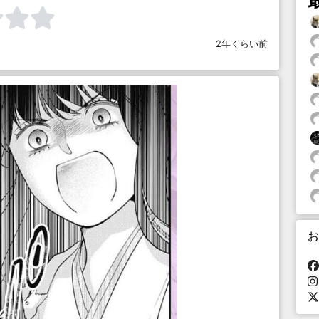
2年くらい前
お