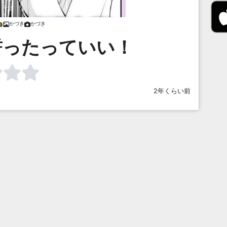
かづき
かづき
誓ったっていい！
2年くらい前