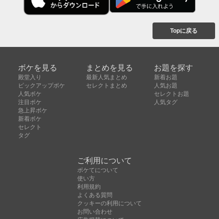
Topに戻る
ボケを見る
まとめを見る
お題を探す
殿堂入り
最新人気まとめ
新着お題
ピックアップボケ
セレクトまとめ
人気お題
人気ボケ
セレクトお題
注目ボケ
人気タグ
急上昇ボケ
新着ボケ
セレクト
タグ
ご利用について
ボケてについて
使い方
利用規約
よくある質問
クッキーの利用について
お問い合わせ