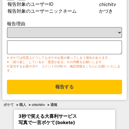
報告対象のユーザーID
chichitv
報告対象のユーザーニックネーム
かづき
報告理由
※ ボケては性質上どうしてもボケやお題が被ってしまう場合があります。
※ 「繰り返し」しているか「悪意がある」かの判断をお願いします。
※ 該当するお題やボケ、コメントのURLや、補足情報をこちらにお願いいたしま
す。
報告する
ボケて
>
職人
>
chichitv
>
通報
3秒で笑える大喜利サービス
写真で一言ボケて(bokete)