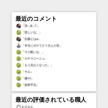
最近のコメント
「
美…女…?
」
「
怪しいな。
」
「
抗菌とはw
」
「
本当にボケてどうすんだ笑
」
「
マジ酷いな。
」
「
ロナウジーニョ
」
「
もう見なくなった。
」
「
サル
」
「
嫌や!
」
「
銭形平次
」
最近の評価されている職人
かざまん