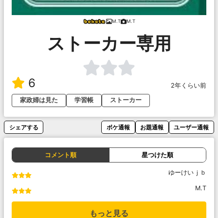
M.T
M.T
ストーカー専用
6
2年くらい前
家政婦は見た
学習帳
ストーカー
シェアする
ボケ通報
お題通報
ユーザー通報
コメント順
星つけた順
ゆーけいｊｂ
M.T
もっと見る