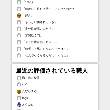
「
ワロタ
」
「
確かに、彼だけ持っていませんね(^^;
」
「
好き
」
「
もっと評価されるべき
」
「
多分目が悪いんだろ
」
「
苦悶逝く門
」
「
そこに床があるじゃろ…
」
「
頑張って馬にしがみついとけ！
」
「
なんでなくなるんだよ くちょ
」
最近の評価されている職人
海苔海苔紀香
( '-' )
たむらまろ
tsgs
オクコロ