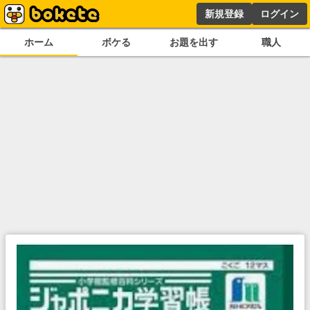
新規登録
ログイン
ホーム
ボケる
お題を出す
職人