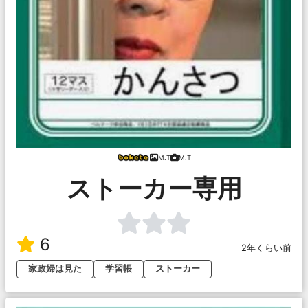
M.T
M.T
ストーカー専用
6
2年くらい前
家政婦は見た
学習帳
ストーカー