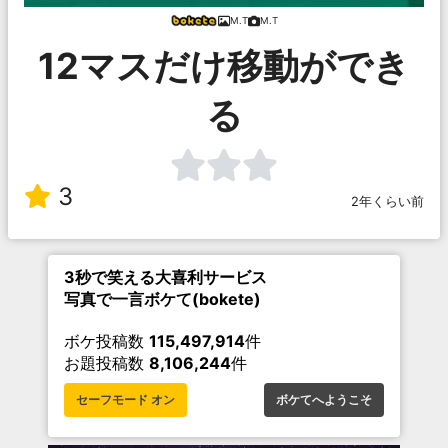
M.T
M.T
12マスだけ移動ができ
る
3
2年くらい前
3秒で笑える大喜利サービス
写真で一言ボケて(bokete)
ボケ投稿数
115,497,914
件
お題投稿数
8,106,244
件
セーフモード オン
ボケてへようこそ