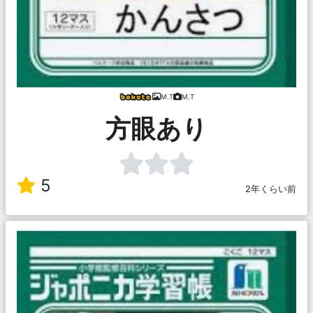
M.T
M.T
方眼あり
5
2年くらい前