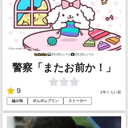
ぽむぽむふりん
ぽむぽむふりん
警察「またお前か！」
9
2年くらい前
編み物
ポムポムプリン
ストーカー