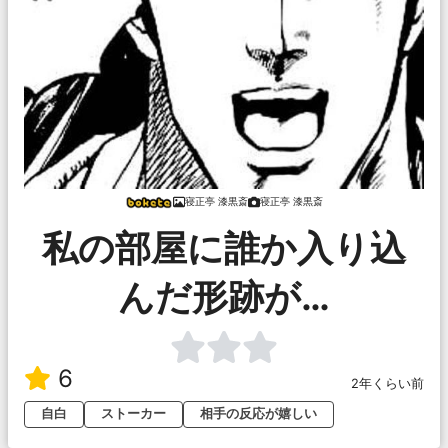
寝正亭 漆黒斎
寝正亭 漆黒斎
私の部屋に誰か入り込
んだ形跡が…
6
2年くらい前
自白
ストーカー
相手の反応が嬉しい