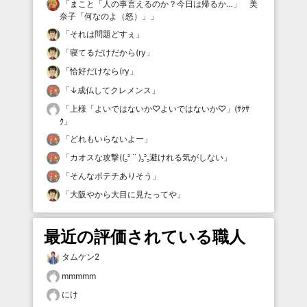
「
まこと「人の事言えるのか？今日は帰るか…」 美
奈子「何なのよ（怒）」
」
「
それは問題どすぇ
」
「
寝てるだけだから(ry
」
「
恰好だけなら(ry
」
「
↓成仏してクレメンス
」
「
上様「よいではないか♡よいではないか♡」(ｻｸｻ
ｸ
」
「
どれもいらないよー
」
「
カオスな攻撃((꜆꜄ ˙˙ )꜆꜄꜆避けれる気がしない
」
「
そんなポテチありそう
」
「
大阪やから大目に見たってや
」
最近の評価されている職人
タムケン2
mmmmm
にけ