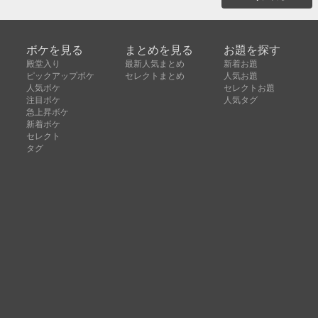
ボケを見る
まとめを見る
お題を探す
殿堂入り
最新人気まとめ
新着お題
ピックアップボケ
セレクトまとめ
人気お題
人気ボケ
セレクトお題
注目ボケ
人気タグ
急上昇ボケ
新着ボケ
セレクト
タグ
ご利用について
ボケてについて
使い方
利用規約
よくある質問
クッキーの利用について
お問い合わせ
広告掲載について
運営会社
Copyright © ボケて（bokete）All rights reserved. 株式