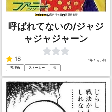
高所得者層
高所得者層
呼ばれてないの/ジャジ
ャジャジャーン
18
1年くらい前
穴埋め
ストーカー
虫