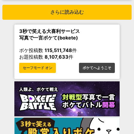
さらに読み込む
3秒で笑える大喜利サービス
写真で一言ボケて(bokete)
ボケ投稿数
115,511,748
件
お題投稿数
8,107,633
件
セーフモード オン
ボケてへようこそ