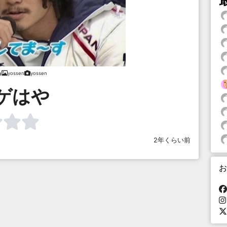
yossen
yossen
ゲはや
2年くらい前
お