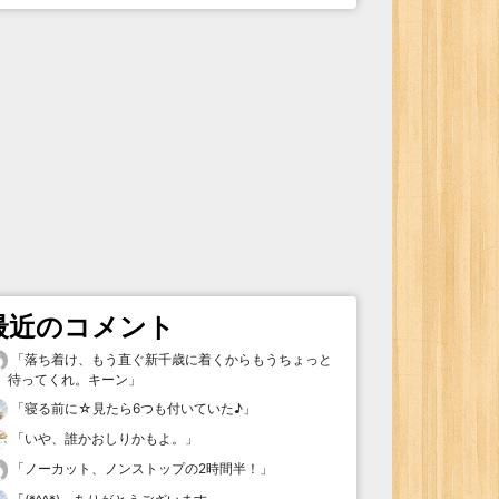
最近のコメント
「
落ち着け、もう直ぐ新千歳に着くからもうちょっと
待ってくれ。キーン
」
「
寝る前に☆見たら6つも付いていた♪
」
「
いや、誰かおしりかもよ。
」
「
ノーカット、ノンストップの2時間半！
」