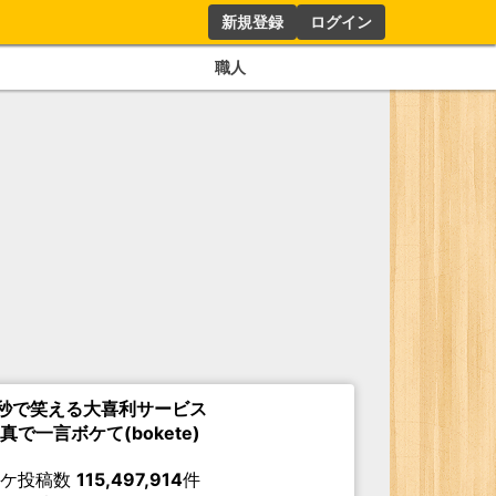
新規登録
ログイン
職人
秒で笑える大喜利サービス
真で一言ボケて(bokete)
ボケ投稿数
115,497,914
件