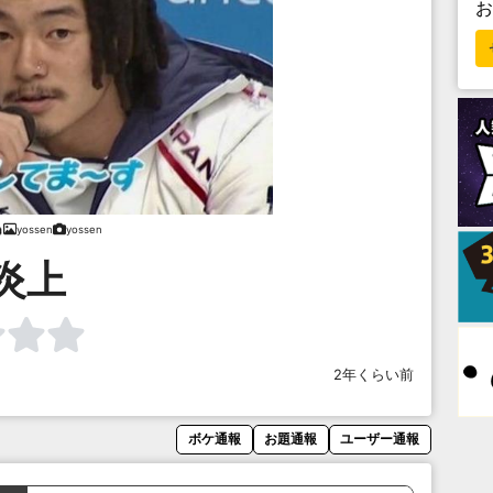
yossen
yossen
炎上
2年くらい前
ボケ通報
お題通報
ユーザー通報