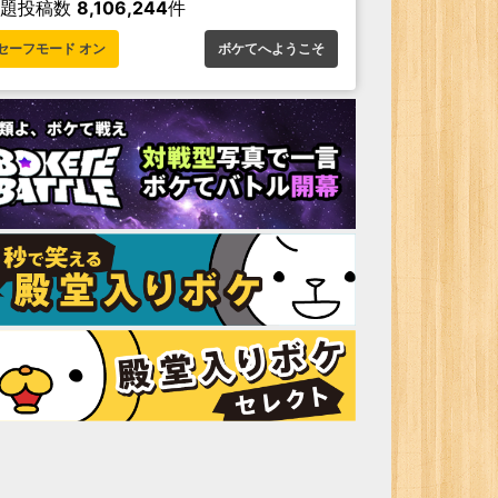
お題投稿数
8,106,244
件
セーフモード オン
ボケてへようこそ