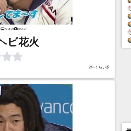
yossen
yossen
ヘビ花火
2年くらい前