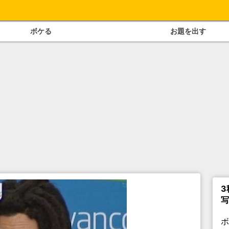
ボケる
お題を出す
3
写