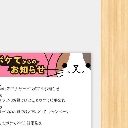
5
oketeアプリ サービス終了のお知らせ
15
リッツのお題でひとことボケて結果発表
10
リッツのお題でひと言ボケて キャンペーン
9
支でボケて2026 結果発表