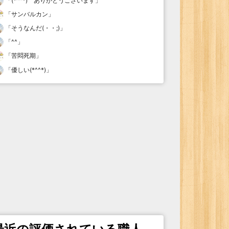
「
(*^^*) ありがとうございます
」
「
サンバルカン
」
「
そうなんだ(・・;)
」
「
^^
」
「
苦悶死期
」
「
優しい(*^^*)
」