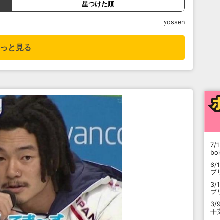
星つけた順
yossen
っと見る
7/1
b
6/
プ
3/
プ
3/
干