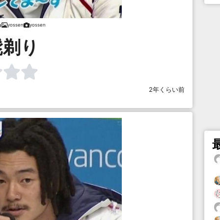
yossen
yossen
髭剃り
2年くらい前