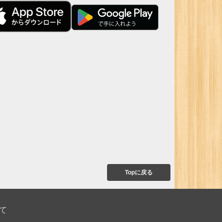
Topに戻る
て