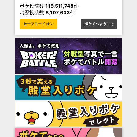
ボケ投稿数
115,511,748
件
お題投稿数
8,107,633
件
セーフモード オン
ボケてへようこそ