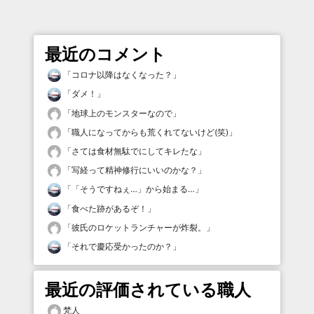
最近のコメント
「
コロナ以降はなくなった？
」
「
ダメ！
」
「
地球上のモンスターなので
」
「
職人になってからも荒くれてないけど(笑)
」
「
さては食材無駄でにしてキレたな
」
「
写経って精神修行にいいのかな？
」
「
「そうですねぇ…」から始まる…
」
「
食べた跡があるぞ！
」
「
彼氏のロケットランチャーが炸裂。
」
「
それで慶応受かったのか？
」
最近の評価されている職人
梵人