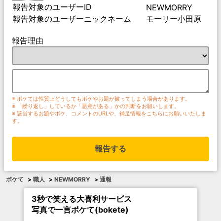
報告対象のユーザーID
NEWMORRY
報告対象のユーザーニックネーム
モーリー小田原
報告理由
※ ボケては性質上どうしてもボケやお題が被ってしまう場合があります。
※ 「繰り返し」しているか「悪意がある」かの判断をお願いします。
※ 該当するお題やボケ、コメントのURLや、補足情報をこちらにお願いいたしま
す。
報告する
ボケて
>
職人
>
NEWMORRY
>
通報
3秒で笑える大喜利サービス
写真で一言ボケて(bokete)