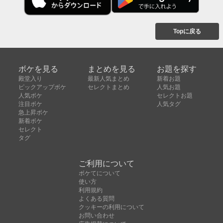
Topに戻る
ボケを見る
まとめを見る
お題を探す
殿堂入り
最新人気まとめ
新着お題
ピックアップボケ
セレクトまとめ
人気お題
人気ボケ
セレクトお題
注目ボケ
人気タグ
急上昇ボケ
新着ボケ
セレクト
タグ
ご利用について
ボケてについて
使い方
利用規約
よくある質問
クッキーの利用について
お問い合わせ