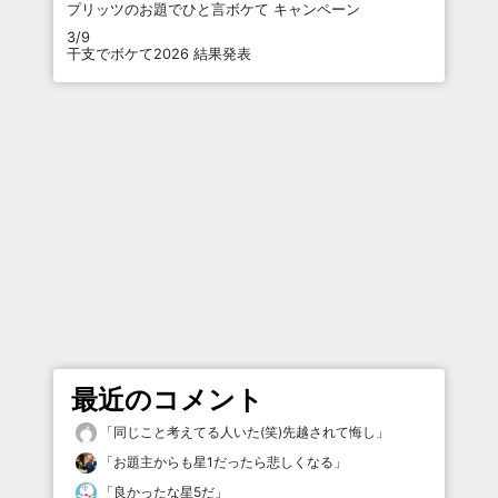
プリッツのお題でひと言ボケて キャンペーン
3/9
干支でボケて2026 結果発表
最近のコメント
「
同じこと考えてる人いた(笑)先越されて悔し
」
「
お題主からも星1だったら悲しくなる
」
「
良かったな星5だ
」