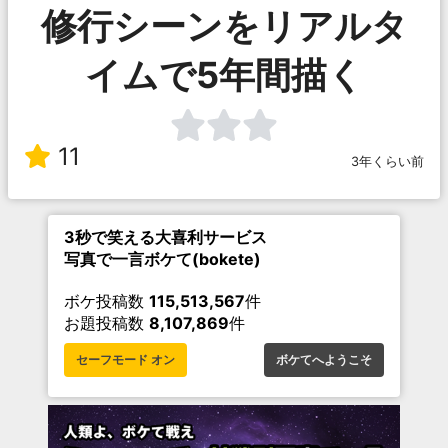
修行シーンをリアルタ
イムで5年間描く
11
3年くらい前
3秒で笑える大喜利サービス
写真で一言ボケて(bokete)
ボケ投稿数
115,513,567
件
お題投稿数
8,107,869
件
セーフモード オン
ボケてへようこそ