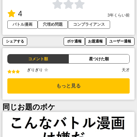
4
3年くらい前
バトル漫画
穴埋め問題
コンプライアンス
シェアする
ボケ通報
お題通報
ユーザー通報
コメント順
星つけた順
ぎりぎり
天才
もっと見る
同じお題のボケ