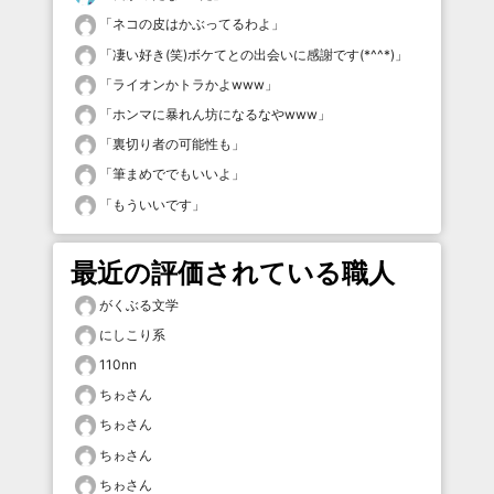
「
ネコの皮はかぶってるわよ
」
「
凄い好き(笑)ボケてとの出会いに感謝です(*^^*)
」
「
ライオンかトラかよwww
」
「
ホンマに暴れん坊になるなやwww
」
「
裏切り者の可能性も
」
「
筆まめででもいいよ
」
「
もういいです
」
最近の評価されている職人
がくぶる文学
にしこり系
110nn
ちゎさん
ちゎさん
ちゎさん
ちゎさん