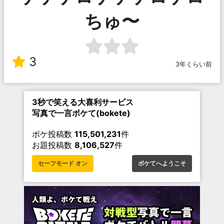
ちゅ〜
3
3年くらい前
3秒で笑える大喜利サービス
写真で一言ボケて(bokete)
ボケ投稿数
115,501,231
件
お題投稿数
8,106,527
件
セーフモード オン
ボケてへようこそ