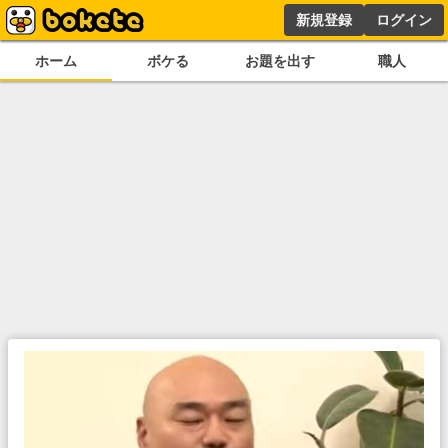
新規登録
ログイン
ホーム
ボケる
お題を出す
職人