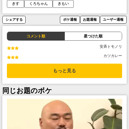
きす
くろちゃん
きもい
シェアする
ボケ通報
お題通報
ユーザー通報
コメント順
星つけた順
安斉トモノリ
カツカレー
もっと見る
同じお題のボケ