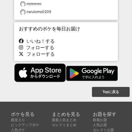
mmmmm
narutomo0209
おすすめのボケを毎日お届け
いいね！する
フォローする
フォローする
Topに戻る
ボケを見る
まとめを見る
お題を探す
殿堂入り
最新人気まとめ
新着お題
ピックアップボケ
セレクトまとめ
人気お題
人気ボケ
セレクトお題