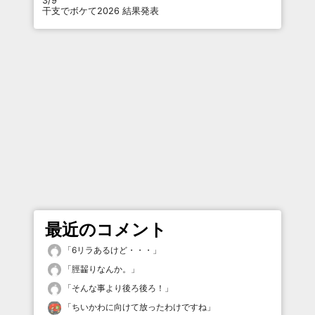
3/9
干支でボケて2026 結果発表
最近のコメント
「
6リラあるけど・・・
」
「
脛齧りなんか。
」
「
そんな事より後ろ後ろ！
」
「
ちいかわに向けて放ったわけですね
」