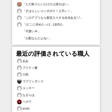
「
ただ斬りたいだけの上様やばい
」
「
すばらしいコンボボケ！上手い！
」
「
このアプリなら殿堂入りする自信ある^_^
」
「
(どこに停めたっけ…(涙目))
」
「
可愛い☆
」
「
心配なんだよね✨
」
最近の評価されている職人
ああ
プリティ慶
六助
ゴブリンダンス
ユッキー
なまらは
ペガワ
ando