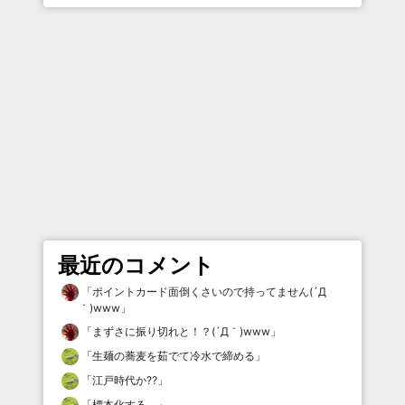
最近のコメント
「
ポイントカード面倒くさいので持ってません(´Д
｀)www
」
「
まずさに振り切れと！？(´Д｀)www
」
「
生麺の蕎麦を茹でて冷水で締める
」
「
江戸時代か⁇
」
「
標本化する。
」