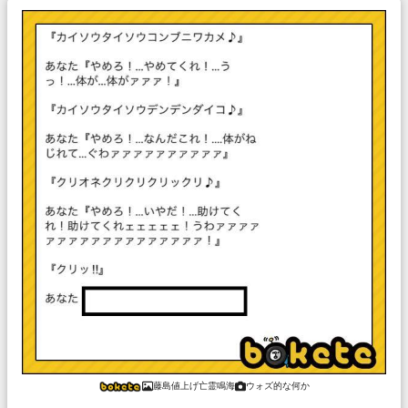
藤島値上げ亡霊鳴海
ウォズ的な何か