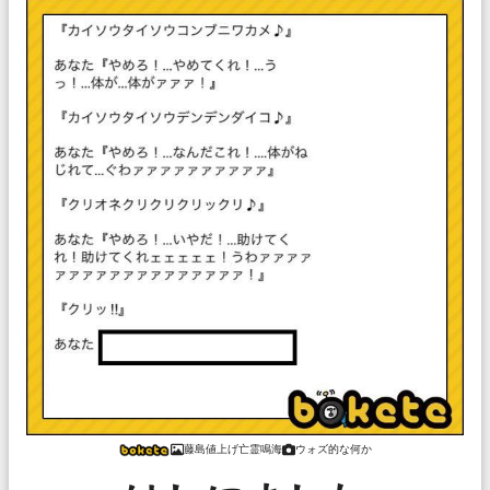
藤島値上げ亡霊鳴海
ウォズ的な何か