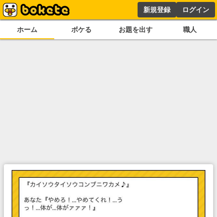
新規登録
ログイン
ホーム
ボケる
お題を出す
職人