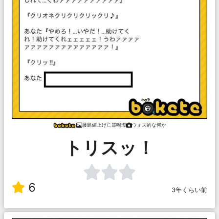
藤島値上げ亡霊鳴海
ウォズ的な何か
トリスッ！
6
3年くらい前