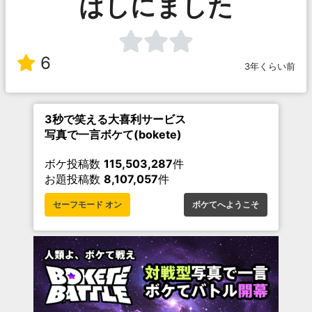
はしにました
6
3年くらい前
3秒で笑える大喜利サービス
写真で一言ボケて(bokete)
ボケ投稿数
115,503,287
件
お題投稿数
8,107,057
件
セーフモード オン
ボケてへようこそ