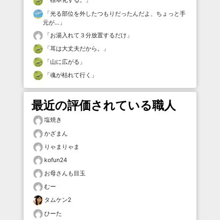
「
光る部位を外したつもりだったんだよ、ちょっと手
元が…
」
「
お湯入れて３分放置するだけ
」
「
耳は大丈夫だから。
」
「
山に広がる
」
「
魂が枯れて行く
」
最近の評価されている職人
塩焼き
かざまん
りゃまりゃま
kofun24
お母さんも目玉
むー
タムケン2
ひーた