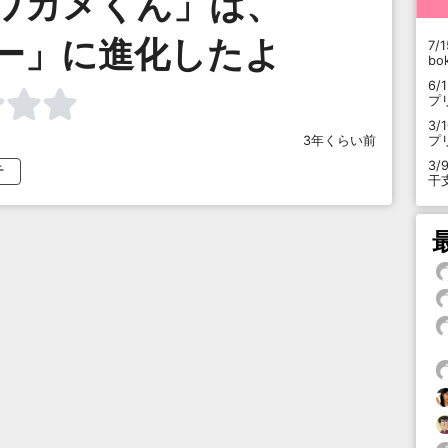
ワカメくん」は、
ー」に進化したよ
7/1
b
6/
プ
3/
プ
3年くらい前
3/
チ
干