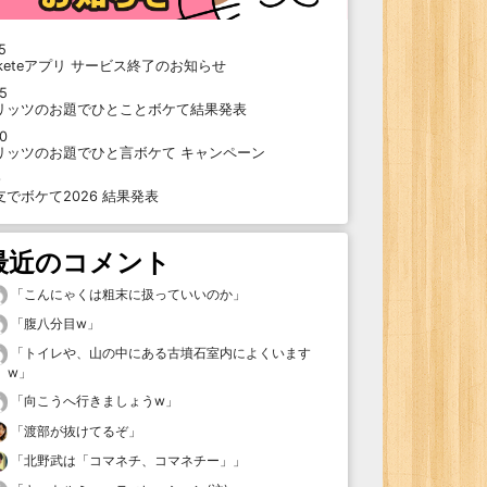
5
oketeアプリ サービス終了のお知らせ
15
リッツのお題でひとことボケて結果発表
10
リッツのお題でひと言ボケて キャンペーン
9
支でボケて2026 結果発表
最近のコメント
「
こんにゃくは粗末に扱っていいのか
」
「
腹八分目w
」
「
トイレや、山の中にある古墳石室内によくいます
w
」
「
向こうへ行きましょうw
」
「
渡部が抜けてるぞ
」
「
北野武は「コマネチ、コマネチー」
」