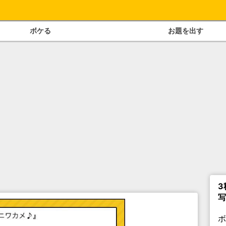
ボケる
お題を出す
3
写