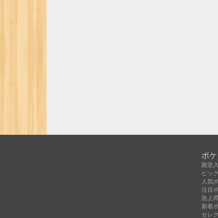
ボケ
殿堂
ピッ
人気
注目
急上
新着
セレ