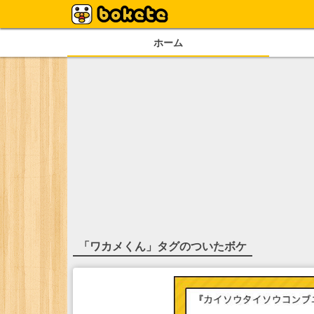
ホーム
「
ワカメくん
」タグのついたボケ