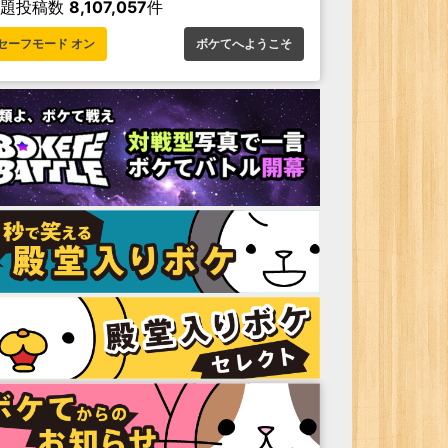
お題投稿数
8,107,057
件
セーフモード オン
ボケてへようこそ