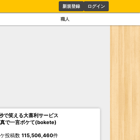
新規登録
ログイン
職人
秒で笑える大喜利サービス
真で一言ボケて(bokete)
ボケ投稿数
115,506,460
件