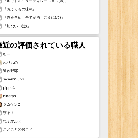
「
キャトルミューティレーション(泣)
」
「
おふくろの味w
」
「
肉を含め、全てが消しズミに(泣)
」
「
切ない…(泣)
」
最近の評価されている職人
むー
ねりもの
速攻野郎
sasami2356
pippu3
hikaran
タムケン2
寝る！
ねすかふぇ
ことことのおこと