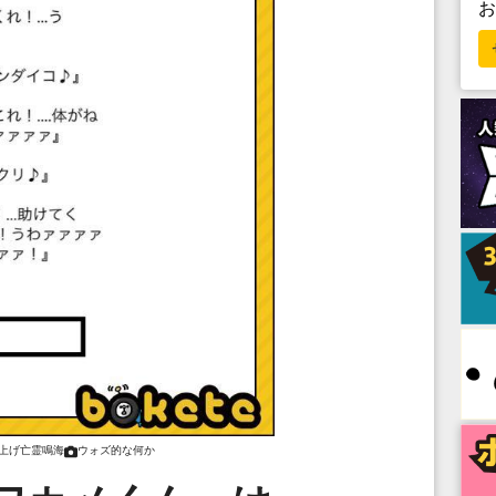
上げ亡霊鳴海
ウォズ的な何か