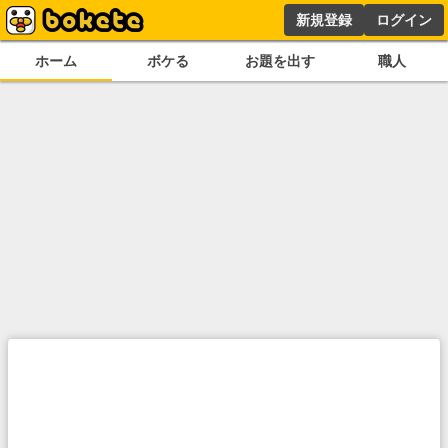
新規登録
ログイン
ホーム
ボケる
お題を出す
職人