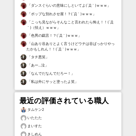
「
ダンスぐらいの意味にしといてよ(´Д｀)ｗｗｗ
」
「
ポップな別れさせ屋！？(´Д｀)ｗｗｗ
」
「
こっち見ながらそんなこと言われたら怖え！！(´Д
｀)（怯え）ｗｗｗ
」
「
色男の戯言！？(´Д｀)ｗｗｗ
」
「
山あり谷ありとよく言うけどウチは谷ばっかりやっ
たかもしれん！！(´Д｀)ｗｗｗ
」
「
タチ悪笑
」
「
あー…泣
」
「
なんでだなんでだろー！
」
「
私は外にサッと塗ったよ笑
」
最近の評価されている職人
タムケン2
いたたた
まいすた
きしめん