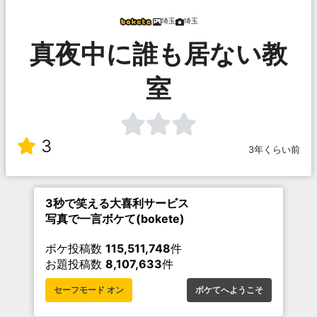
埼玉
埼玉
真夜中に誰も居ない教
室
3
3年くらい前
3秒で笑える大喜利サービス
写真で一言ボケて(bokete)
ボケ投稿数
115,511,748
件
お題投稿数
8,107,633
件
セーフモード オン
ボケてへようこそ