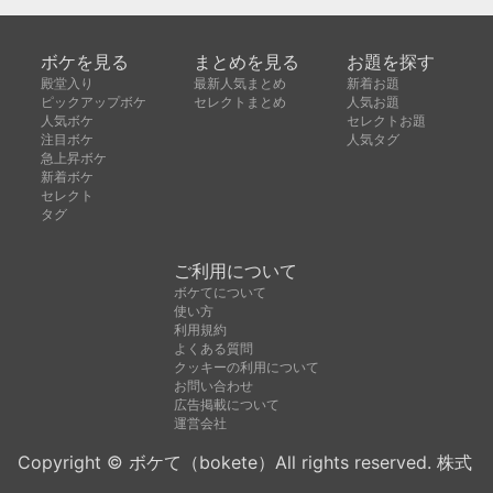
ボケを見る
まとめを見る
お題を探す
殿堂入り
最新人気まとめ
新着お題
ピックアップボケ
セレクトまとめ
人気お題
人気ボケ
セレクトお題
注目ボケ
人気タグ
急上昇ボケ
新着ボケ
セレクト
タグ
ご利用について
ボケてについて
使い方
利用規約
よくある質問
クッキーの利用について
お問い合わせ
広告掲載について
運営会社
Copyright © ボケて（bokete）All rights reserved. 株式
会社オモロキ