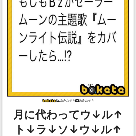
あみたそ☆
あみたそ☆
月に代わってウ↓ル↑
ト↓ラ↓ソ↓ウ↓ル↑