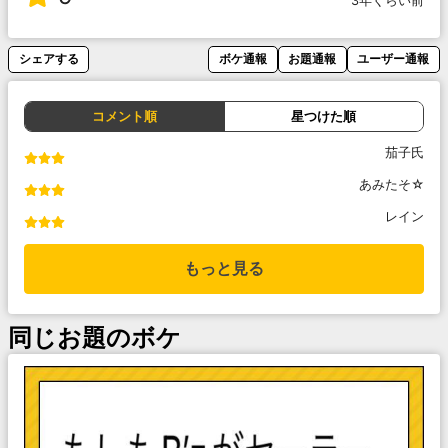
3年くらい前
シェアする
ボケ通報
お題通報
ユーザー通報
コメント順
星つけた順
茄子氏
あみたそ☆
レイン
もっと見る
同じお題のボケ