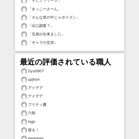
「
そしてフリーズ
」
「
きっこーさーん
」
「
そんな世の中じゃポイズン
」
「
出口調査？
」
「
兄弟が出来ました
」
「
ギャラの交渉
」
最近の評価されている職人
Syu0607
upjhon
アイデア
アイデア
プリティ慶
六助
tsgs
寝る！
mmmmm