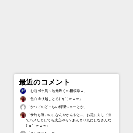
最近のコメント
「
お題ボケ賞～地元近くの相模線ｗ
」
「
色白通り越しとる(´д｀)ｗｗｗ
」
「
かつてのどっちの料理ショーとか
」
「
サ終も近いのになんやかんやと…。お題に対して当
てハメたとしても成立やろ？あんまり気にしなさんな
(´д｀)ｗｗｗ
」