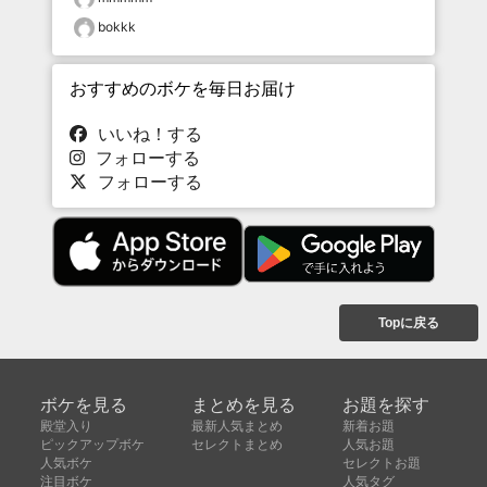
bokkk
おすすめのボケを毎日お届け
いいね！する
フォローする
フォローする
Topに戻る
ボケを見る
まとめを見る
お題を探す
殿堂入り
最新人気まとめ
新着お題
ピックアップボケ
セレクトまとめ
人気お題
人気ボケ
セレクトお題
注目ボケ
人気タグ