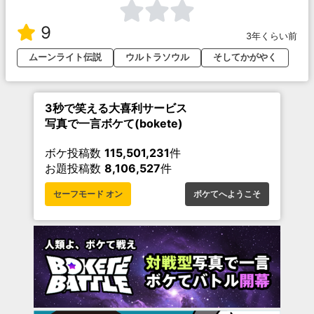
9
3年くらい前
ムーンライト伝説
ウルトラソウル
そしてかがやく
3秒で笑える大喜利サービス
写真で一言ボケて(bokete)
ボケ投稿数
115,501,231
件
お題投稿数
8,106,527
件
セーフモード オン
ボケてへようこそ