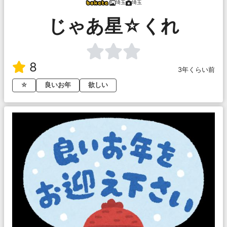
埼玉
埼玉
じゃあ星☆くれ
8
3年くらい前
☆
良いお年
欲しい