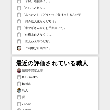
「
了解。通信終了。
」
「
さらっと何を...
」
「
あったとしてどうやって分け与えるんだ笑
」
「
何の擬人化なんだろう
」
「
半ヤギさんからお手紙書いた
」
「
仕様上仕方なくて…
」
「
食えねぇやつだぜ
」
「
ご利用は計画的に
」
最近の評価されている職人
情緒不安定太郎
8938iwako
bokkk
鳥人
炭
むろぼ