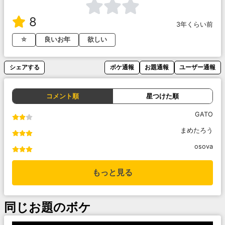
8
3年くらい前
☆
良いお年
欲しい
シェアする
ボケ通報
お題通報
ユーザー通報
コメント順
星つけた順
GATO
まめたろう
osova
もっと見る
同じお題のボケ