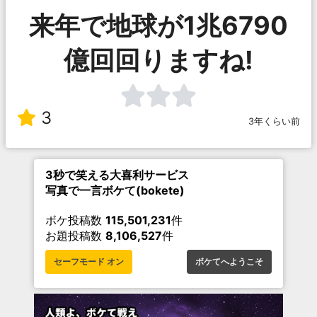
来年で地球が1兆6790
億回回りますね!
3
3年くらい前
3秒で笑える大喜利サービス
写真で一言ボケて(bokete)
ボケ投稿数
115,501,231
件
お題投稿数
8,106,527
件
セーフモード オン
ボケてへようこそ