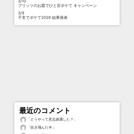
3/10
プリッツのお題でひと言ボケて キャンペーン
3/9
干支でボケて2026 結果発表
最近のコメント
「
どうやって意志疎通した？
」
「
吹き飛んだ☆
」