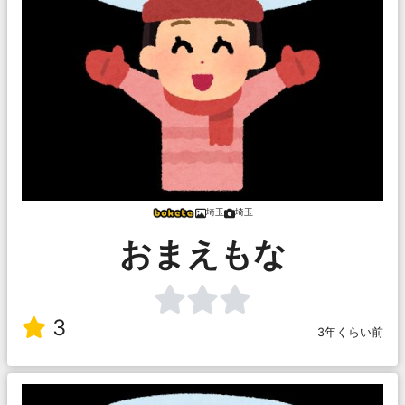
埼玉
埼玉
おまえもな
3
3年くらい前