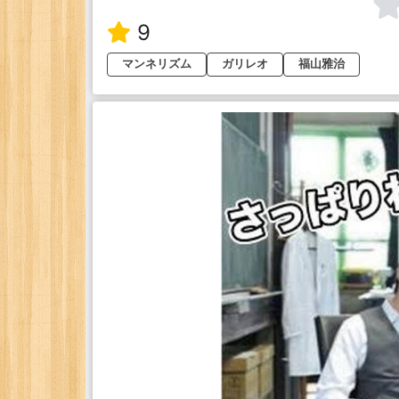
9
マンネリズム
ガリレオ
福山雅治