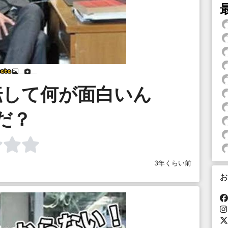
___
___
転して何が面白いん
だ？
3年くらい前
お