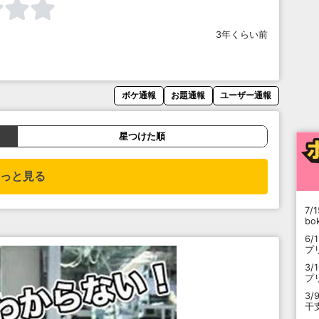
3年くらい前
ボケ通報
お題通報
ユーザー通報
星つけた順
っと見る
7/1
b
6/
プ
3/
プ
3/
干