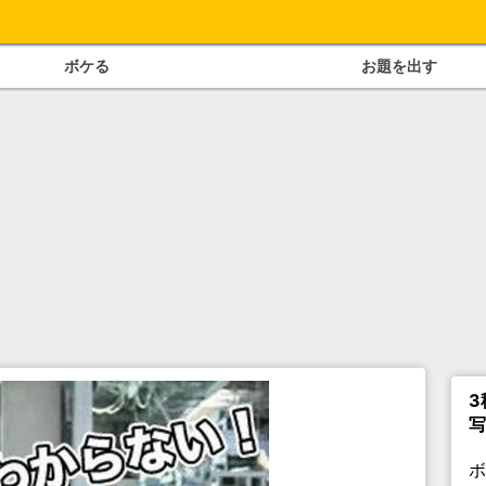
ボケる
お題を出す
3
写