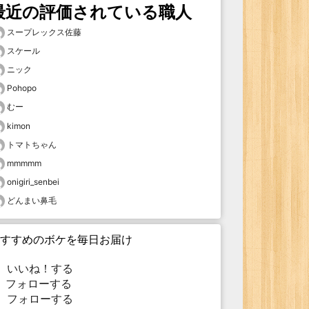
最近の評価されている職人
スープレックス佐藤
スケール
ニック
Pohopo
むー
kimon
トマトちゃん
mmmmm
onigiri_senbei
どんまい鼻毛
すすめのボケを毎日お届け
いいね！する
フォローする
フォローする