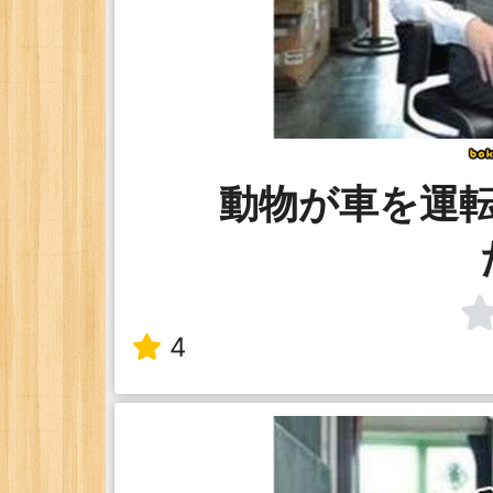
動物が車を運
4