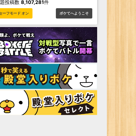
お題投稿数
8,107,281
件
セーフモード オン
ボケてへようこそ