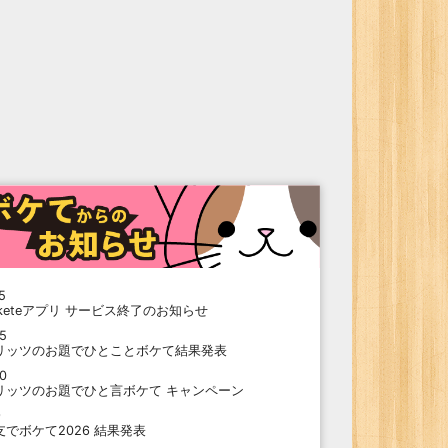
5
oketeアプリ サービス終了のお知らせ
15
リッツのお題でひとことボケて結果発表
10
リッツのお題でひと言ボケて キャンペーン
9
支でボケて2026 結果発表