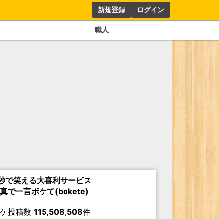
新規登録
ログイン
職人
秒で笑える大喜利サービス
真で一言ボケて(bokete)
ボケ投稿数
115,508,508
件