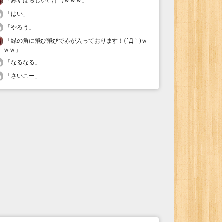
「
みすぼらしい(´Д｀)ｗｗｗ
」
「
はい
」
「
やろう
」
「
緑の角に飛び飛びで赤が入っております！(´Д｀)ｗ
ｗｗ
」
「
なるなる
」
「
さいこー
」