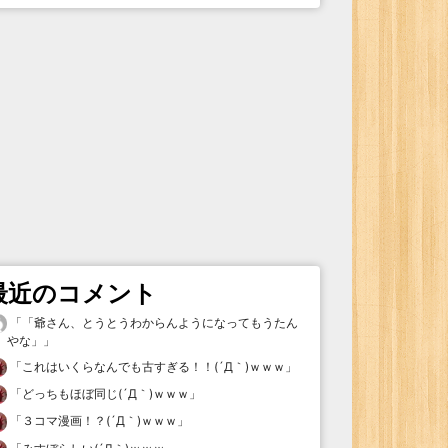
最近のコメント
「
「爺さん、とうとうわからんようになってもうたん
やな」
」
「
これはいくらなんでも古すぎる！！(´Д｀)ｗｗｗ
」
「
どっちもほぼ同じ(´Д｀)ｗｗｗ
」
「
３コマ漫画！？(´Д｀)ｗｗｗ
」