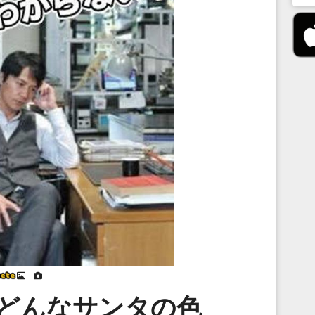
___
___
,どんなサンタの色