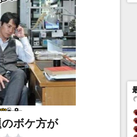
___
___
題のボケ方が