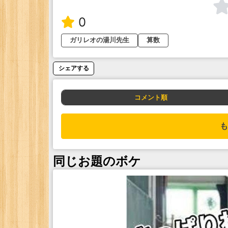
0
ガリレオの湯川先生
算数
シェアする
コメント順
も
同じお題のボケ