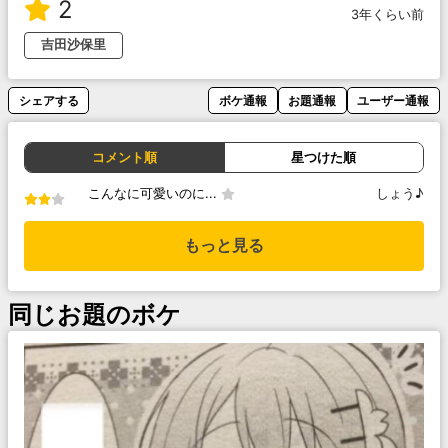
2
3年くらい前
吉田沙保里
シェアする
ボケ通報
お題通報
ユーザー通報
コメント順
星つけた順
こんなに可愛いのに...
しょう♪
もっと見る
同じお題のボケ