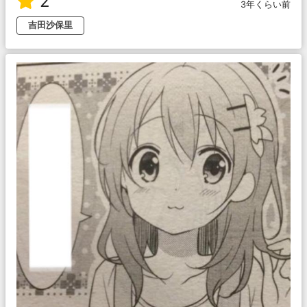
2
3年くらい前
吉田沙保里