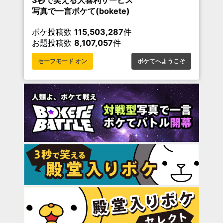
3秒で笑える大喜利サービス
写真で一言ボケて(bokete)
ボケ投稿数
115,503,287
件
お題投稿数
8,107,057
件
セーフモード オン
ボケてへようこそ