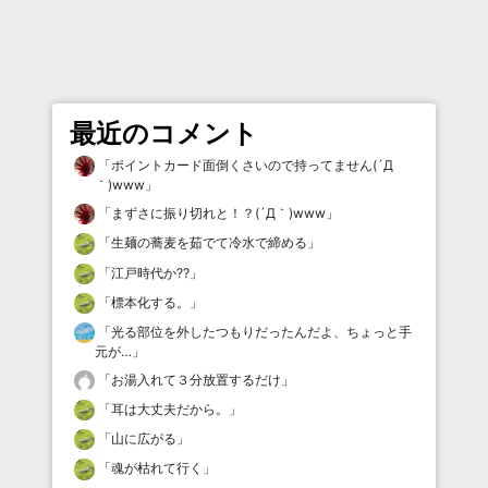
最近のコメント
「
ポイントカード面倒くさいので持ってません(´Д
｀)www
」
「
まずさに振り切れと！？(´Д｀)www
」
「
生麺の蕎麦を茹でて冷水で締める
」
「
江戸時代か⁇
」
「
標本化する。
」
「
光る部位を外したつもりだったんだよ、ちょっと手
元が…
」
「
お湯入れて３分放置するだけ
」
「
耳は大丈夫だから。
」
「
山に広がる
」
「
魂が枯れて行く
」