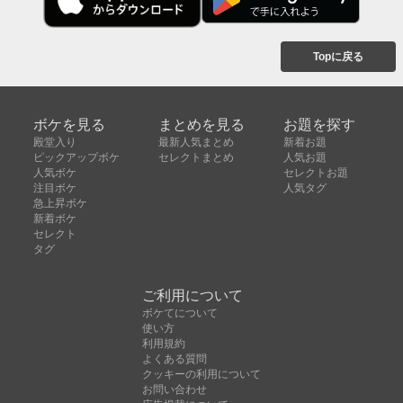
Topに戻る
ボケを見る
まとめを見る
お題を探す
殿堂入り
最新人気まとめ
新着お題
ピックアップボケ
セレクトまとめ
人気お題
人気ボケ
セレクトお題
注目ボケ
人気タグ
急上昇ボケ
新着ボケ
セレクト
タグ
ご利用について
ボケてについて
使い方
利用規約
よくある質問
クッキーの利用について
お問い合わせ