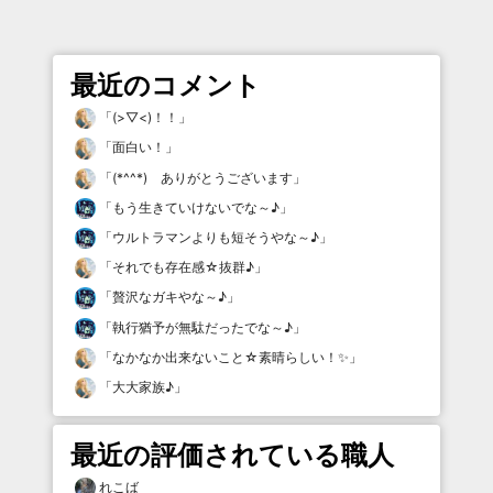
最近のコメント
「
(>▽<)！！
」
「
面白い！
」
「
(*^^*) ありがとうございます
」
「
もう生きていけないでな～♪
」
「
ウルトラマンよりも短そうやな～♪
」
「
それでも存在感☆抜群♪
」
「
贅沢なガキやな～♪
」
「
執行猶予が無駄だったでな～♪
」
「
なかなか出来ないこと☆素晴らしい！✨
」
「
大大家族♪
」
最近の評価されている職人
れこば