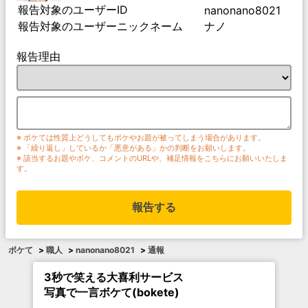
報告対象のユーザーID
nanonano8021
報告対象のユーザーニックネーム
ナノ
報告理由
※ ボケては性質上どうしてもボケやお題が被ってしまう場合があります。
※ 「繰り返し」しているか「悪意がある」かの判断をお願いします。
※ 該当するお題やボケ、コメントのURLや、補足情報をこちらにお願いいたしま
す。
報告する
ボケて
>
職人
>
nanonano8021
>
通報
3秒で笑える大喜利サービス
写真で一言ボケて(bokete)