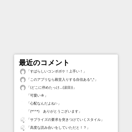
最近のコメント
「
すばらしいコンボボケ！上手い！
」
「
このアプリなら殿堂入りする自信ある^_^
」
「
(どこに停めたっけ…(涙目))
」
「
可愛い☆
」
「
心配なんだよね✨
」
「
(*^^*) ありがとうございます
」
「
サプライズの要求を突きつけていくスタイル
」
「
高度な読み合いをしていただと！？
」