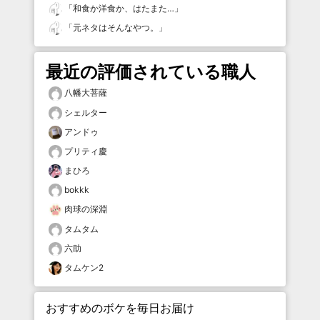
「
和食か洋食か、はたまた…
」
「
元ネタはそんなやつ。
」
最近の評価されている職人
八幡大菩薩
シェルター
アンドゥ
プリティ慶
まひろ
bokkk
肉球の深淵
タムタム
六助
タムケン2
おすすめのボケを毎日お届け