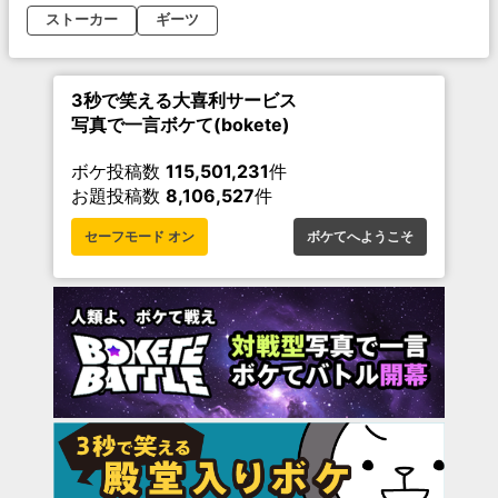
ストーカー
ギーツ
3秒で笑える大喜利サービス
写真で一言ボケて(bokete)
ボケ投稿数
115,501,231
件
お題投稿数
8,106,527
件
セーフモード オン
ボケてへようこそ