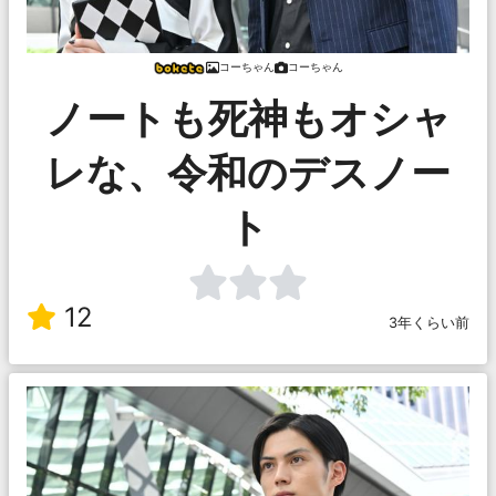
コーちゃん
コーちゃん
ノートも死神もオシャ
レな、令和のデスノー
ト
12
3年くらい前