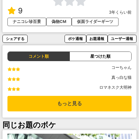
9
3年くらい前
ナニコレ珍百景
偽物CM
仮面ライダーギーツ
シェアする
ボケ通報
お題通報
ユーザー通報
コメント順
星つけた順
コーちゃん
真っ白な猫
ロマネスク大明神
もっと見る
同じお題のボケ