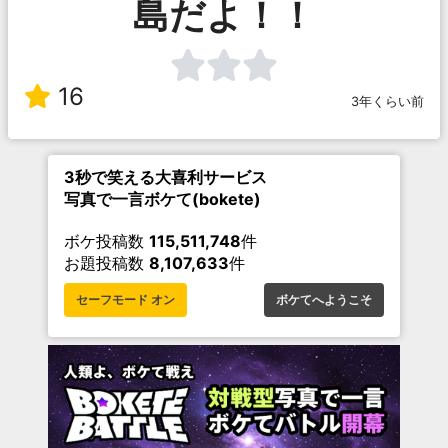
島だよ！！
16
3年くらい前
3秒で笑える大喜利サービス
写真で一言ボケて(bokete)
ボケ投稿数
115,511,748
件
お題投稿数
8,107,633
件
セーフモード オン
ボケてへようこそ