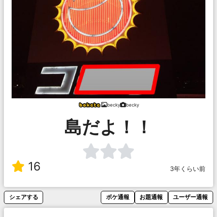
becky
becky
島だよ！！
16
3年くらい前
シェアする
ボケ通報
お題通報
ユーザー通報