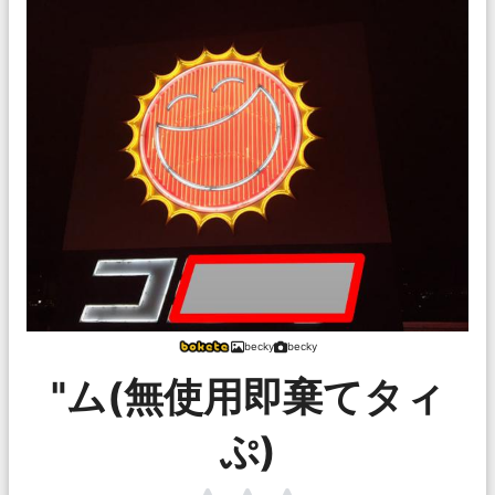
becky
becky
"ム(無使用即棄てタィ
ぷ)