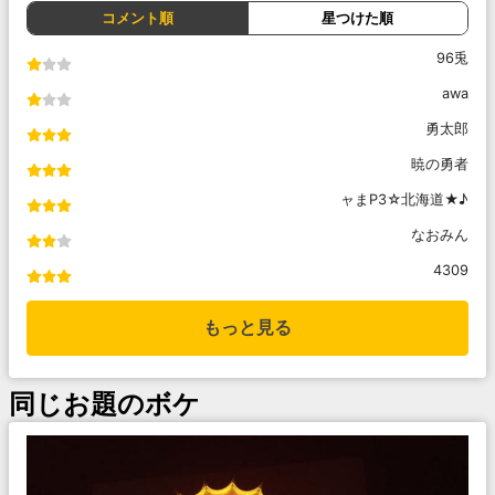
コメント順
星つけた順
96兎
awa
勇太郎
暁の勇者
ャまP3☆北海道★♪
なおみん
4309
もっと見る
同じお題のボケ