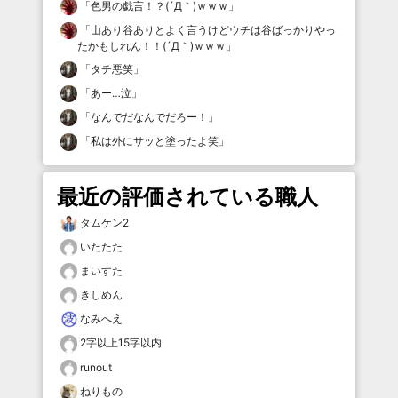
「
色男の戯言！？(´Д｀)ｗｗｗ
」
「
山あり谷ありとよく言うけどウチは谷ばっかりやっ
たかもしれん！！(´Д｀)ｗｗｗ
」
「
タチ悪笑
」
「
あー…泣
」
「
なんでだなんでだろー！
」
「
私は外にサッと塗ったよ笑
」
最近の評価されている職人
タムケン2
いたたた
まいすた
きしめん
なみへえ
2字以上15字以内
runout
ねりもの