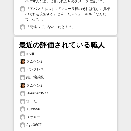
ベタすんなよ」と言われた時のダメージに近い？
」
「
アバン「ふふふ…『フローラ様のそれは遥かに貴様
のそれを凌駕する』と言ったら？」 キル「なんだっ
て…っ!?」
」
「
間違って、ない だと！？
」
最近の評価されている職人
meiji
タムケン2
アンタレス
絶。壊滅級
タムケン2
Haraken1977
ひーた
Yuto556
ユッキー
Syu0607