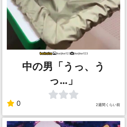
jikeijikei123
jikeijikei123
中の男「うっ、う
っ…」
0
2週間くらい前