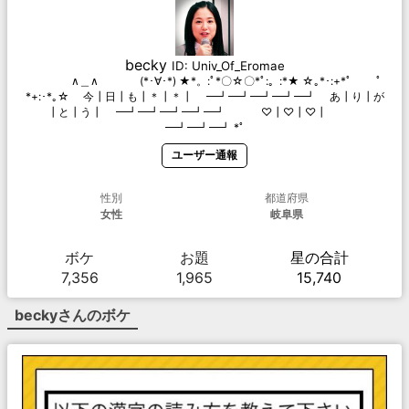
becky
ID:
Univ_Of_Eromae
∧＿∧ (*･∀･*) ★*。:ﾟ*〇☆〇*ﾟ:。:*★ ☆｡*･:+*ﾟ ﾟ
*+:･*｡☆ 今┃日┃も┃＊┃＊┃ ━┛━┛━┛━┛━┛ あ┃り┃が
┃と┃う┃ ━┛━┛━┛━┛━┛ ♡┃♡┃♡┃
━┛━┛━┛ *ﾟ
ユーザー通報
性別
都道府県
女性
岐阜県
ボケ
お題
星の合計
7,356
1,965
15,740
becky
さんのボケ