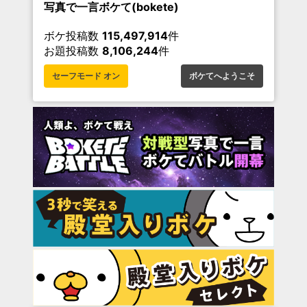
写真で一言ボケて(bokete)
ボケ投稿数
115,497,914
件
お題投稿数
8,106,244
件
セーフモード オン
ボケてへようこそ