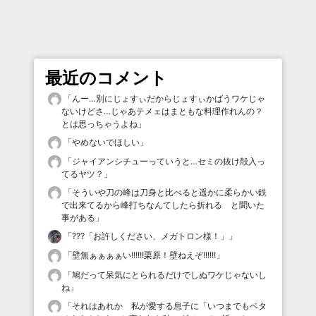
最近のコメント
「
んー…別にじょすぃだからじょすぃかばうワケじゃ
ないけどさ…じゃあテメェはまともな料理作れんの？
とは思っちゃうよね
」
「
やめないでほしい
」
「
ジャイアンシチューっていうと…セミの抜け殻入っ
てるヤツ？
」
「
そういや刀の峰は刀身と比べると遥かに柔らかい鉄
で出来てるから峰打ちなんてしたら折れる と聞いた
事がある
」
「
???「お許しください、メガトロン様！」
」
「
壁無ぁぁぁぁい!!!!!!栗原！壁ねえぞ!!!!!!
」
「
鳩だって呆気にとられるだけでしぬワケじゃないし
ね
」
「
それはあれか 私が愛する息子に「いつまでもベタ