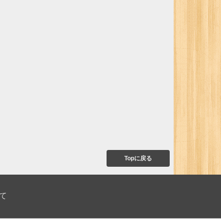
Topに戻る
て