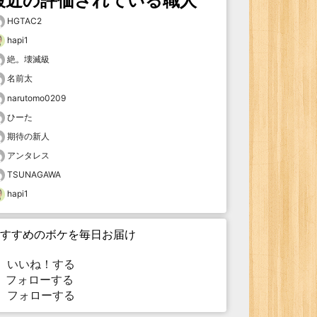
最近の評価されている職人
HGTAC2
hapi1
絶。壊滅級
名前太
narutomo0209
ひーた
期待の新人
アンタレス
TSUNAGAWA
hapi1
すすめのボケを毎日お届け
いいね！する
フォローする
フォローする