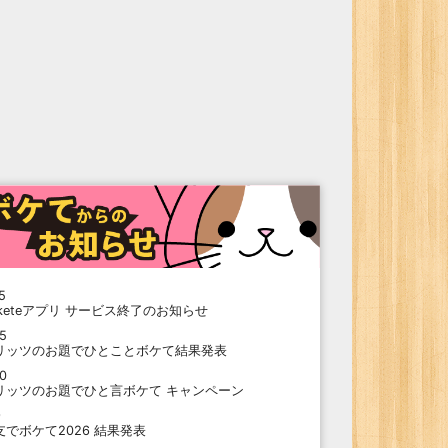
5
oketeアプリ サービス終了のお知らせ
15
リッツのお題でひとことボケて結果発表
10
リッツのお題でひと言ボケて キャンペーン
9
支でボケて2026 結果発表