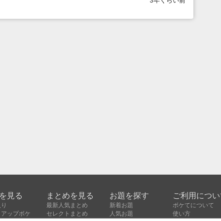
3年くらい前
を見る
まとめを見る
お題を探す
ご利用につい
入り
最新人気まとめ
新着お題
ボケてについて
クアップボケ
セレクトまとめ
人気お題
使い方