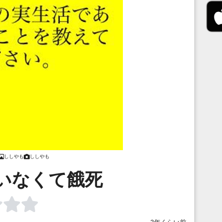
ししやも
ししやも
いなくて餓死