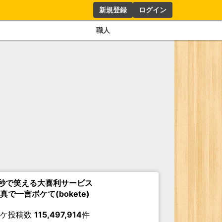
新規登録
ログイン
職人
秒で笑える大喜利サービス
真で一言ボケて(bokete)
ボケ投稿数
115,497,914
件