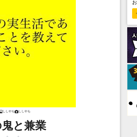
ししやも
ししやも
の鬼と兼業