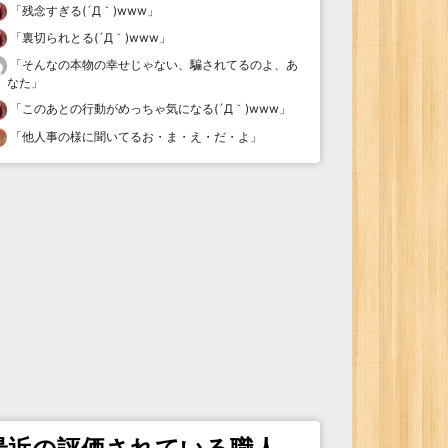
「
残念すぎる(´Д｀)www
」
「
裏切られとる(´Д｀)www
」
「
そんなの本物の幸せじゃない、騙されてるのよ、あ
なた
」
「
このあとの行動がめっちゃ気になる(´Д｀)www
」
「
他人事の様に聞いてるお・ま・え・だ・よ
」