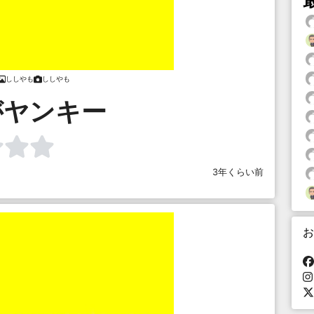
ししやも
ししやも
がヤンキー
3年くらい前
お