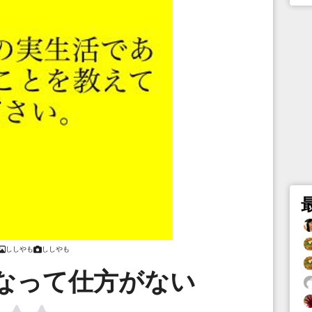
ししやも
ししやも
なって仕方がない