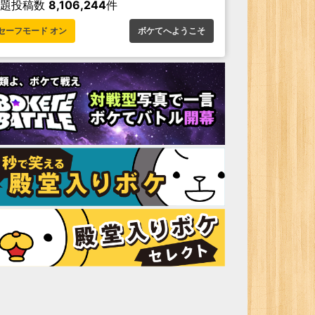
お題投稿数
8,106,244
件
セーフモード オン
ボケてへようこそ