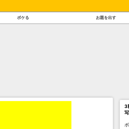
ボケる
お題を出す
3
写