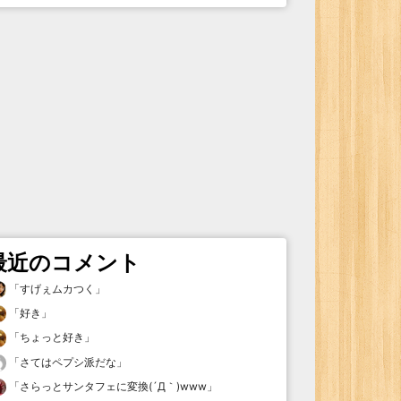
最近のコメント
「
すげぇムカつく
」
「
好き
」
「
ちょっと好き
」
「
さてはペプシ派だな
」
「
さらっとサンタフェに変換(´Д｀)www
」