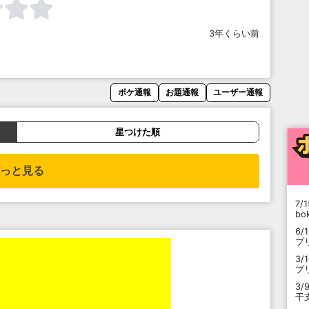
3年くらい前
ボケ通報
お題通報
ユーザー通報
星つけた順
っと見る
7/1
b
6/
プ
3/
プ
3/
干