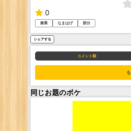
0
兼業
なまはげ
節分
シェアする
コメント順
も
同じお題のボケ