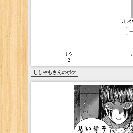
ししや
ユ
ボケ
2
ししやも
さんのボケ