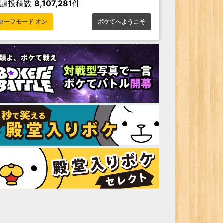
お題投稿数
8,107,281
件
セーフモード オン
ボケてへようこそ