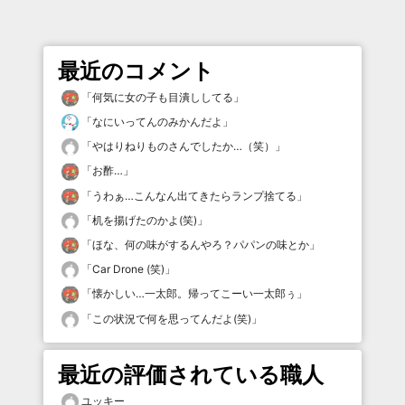
最近のコメント
「
何気に女の子も目潰ししてる
」
「
なにいってんのみかんだよ
」
「
やはりねりものさんでしたか…（笑）
」
「
お酢…
」
「
うわぁ…こんなん出てきたらランプ捨てる
」
「
机を揚げたのかよ(笑)
」
「
ほな、何の味がするんやろ？パパンの味とか
」
「
Car Drone (笑)
」
「
懐かしい…一太郎。帰ってこーい一太郎ぅ
」
「
この状況で何を思ってんだよ(笑)
」
最近の評価されている職人
ユッキー