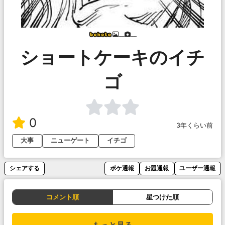
___
___
ショートケーキのイチ
ゴ
0
3年くらい前
大事
ニューゲート
イチゴ
シェアする
ボケ通報
お題通報
ユーザー通報
コメント順
星つけた順