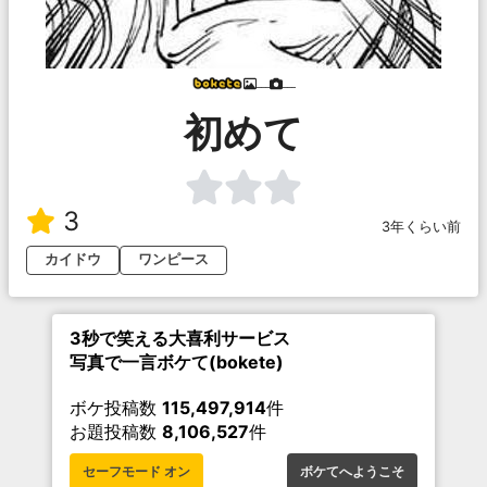
___
___
初めて
3
3年くらい前
カイドウ
ワンピース
3秒で笑える大喜利サービス
写真で一言ボケて(bokete)
ボケ投稿数
115,497,914
件
お題投稿数
8,106,527
件
セーフモード オン
ボケてへようこそ