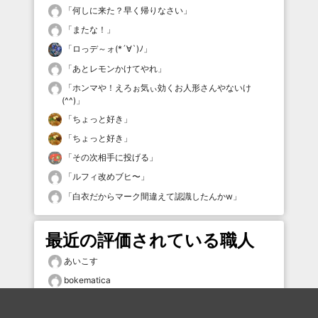
「
何しに来た？早く帰りなさい
」
「
またな！
」
「
ロっデ～ォ(*´∀`)ﾉ
」
「
あとレモンかけてやれ
」
「
ホンマや！えろぉ気ぃ効くお人形さんやないけ
(^^)
」
「
ちょっと好き
」
「
ちょっと好き
」
「
その次相手に投げる
」
「
ルフィ改めブヒ〜
」
「
白衣だからマーク間違えて認識したんかw
」
最近の評価されている職人
あいこす
bokematica
bokkk