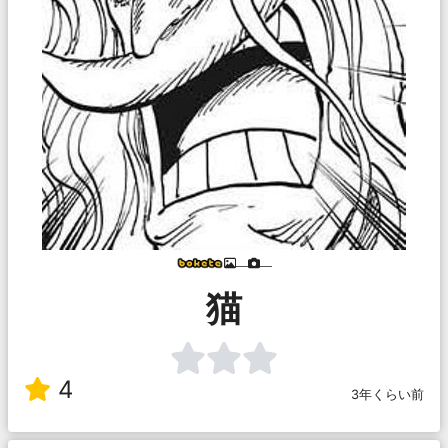
___
___
猫
4
3年くらい前