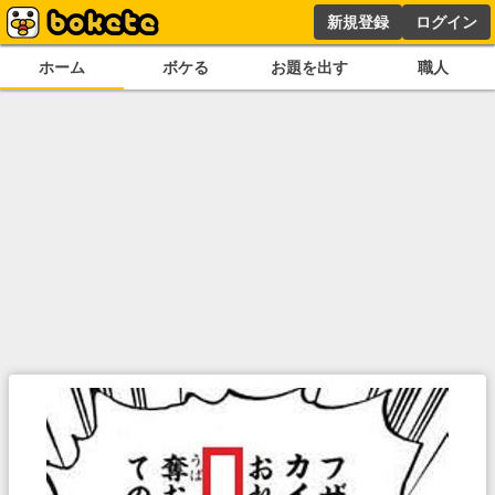
新規登録
ログイン
ホーム
ボケる
お題を出す
職人