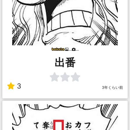
___
___
出番
3
3年くらい前