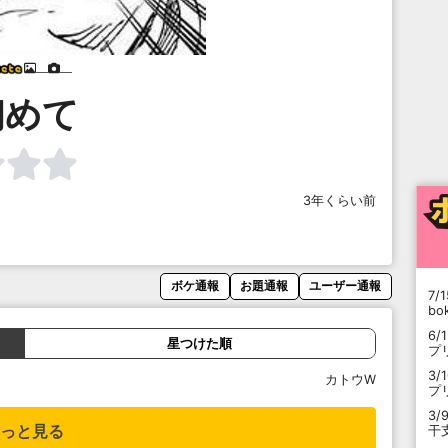
___
___
初めて
3年くらい前
ボケ通報
お題通報
ユーザー通報
7/1
b
6/
星つけた順
プ
3/
カトウW
プ
3/
っと見る
干