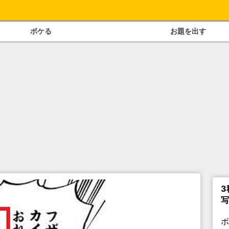
ボケる
お題を出す
3
写