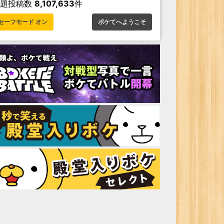
お題投稿数
8,107,633
件
セーフモード オン
ボケてへようこそ