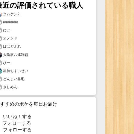
最近の評価されている職人
タムケン2
mmmmm
にけ
オノンド
ぱぱどぶれ
大陰唇八連制覇
ひー
星待ちすいせい
どんまい鼻毛
きしめん
すすめのボケを毎日お届け
いいね！する
フォローする
フォローする