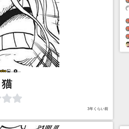
___
___
猫
3年くらい前