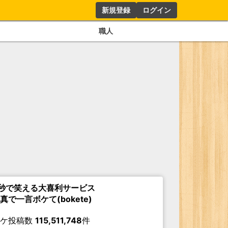
新規登録
ログイン
職人
秒で笑える大喜利サービス
真で一言ボケて(bokete)
ボケ投稿数
115,511,748
件