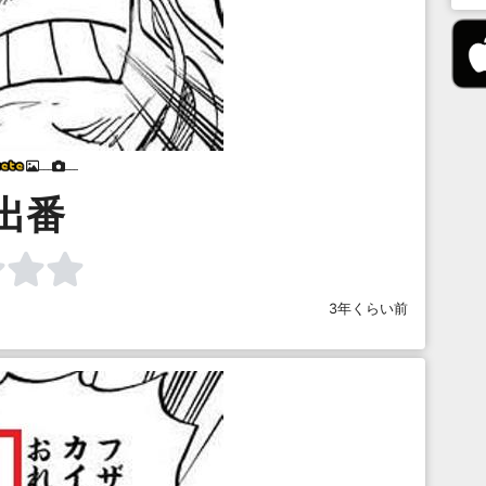
___
___
出番
3年くらい前