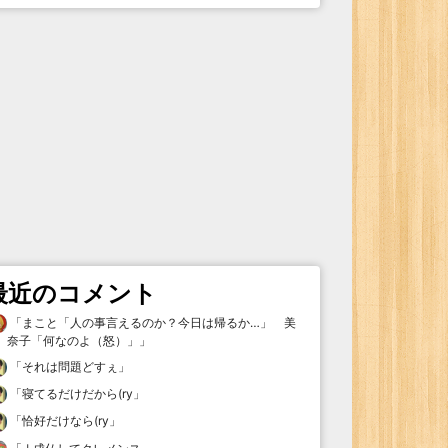
最近のコメント
「
まこと「人の事言えるのか？今日は帰るか…」 美
奈子「何なのよ（怒）」
」
「
それは問題どすぇ
」
「
寝てるだけだから(ry
」
「
恰好だけなら(ry
」