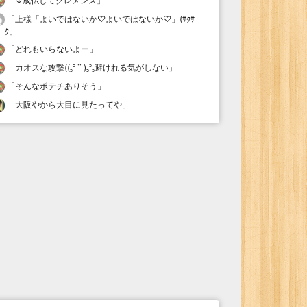
「
↓成仏してクレメンス
」
「
上様「よいではないか♡よいではないか♡」(ｻｸｻ
ｸ
」
「
どれもいらないよー
」
「
カオスな攻撃((꜆꜄ ˙˙ )꜆꜄꜆避けれる気がしない
」
「
そんなポテチありそう
」
「
大阪やから大目に見たってや
」