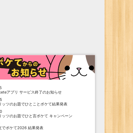
5
oketeアプリ サービス終了のお知らせ
15
リッツのお題でひとことボケて結果発表
10
リッツのお題でひと言ボケて キャンペーン
9
支でボケて2026 結果発表