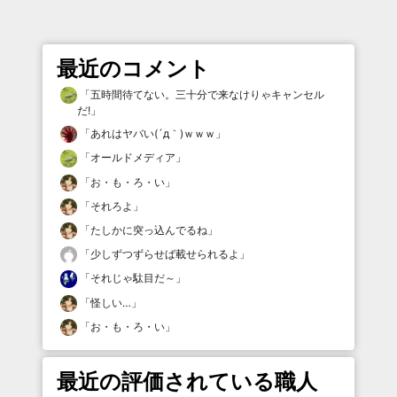
最近のコメント
「
五時間待てない。三十分で来なけりゃキャンセル
だ!
」
「
あれはヤバい(´д｀)ｗｗｗ
」
「
オールドメディア
」
「
お・も・ろ・い
」
「
それろよ
」
「
たしかに突っ込んでるね
」
「
少しずつずらせば載せられるよ
」
「
それじゃ駄目だ～
」
「
怪しい…
」
「
お・も・ろ・い
」
最近の評価されている職人