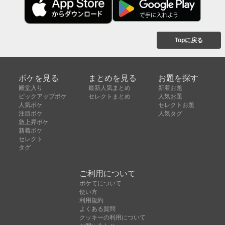
Topに戻る
ボケを見る
まとめを見る
お題を探す
殿堂入り
最新人気まとめ
新着お題
ピックアップボケ
セレクトまとめ
人気お題
人気ボケ
セレクトお題
注目ボケ
人気タグ
急上昇ボケ
新着ボケ
セレクト
タグ
ご利用について
ボケてについて
使い方
利用規約
よくある質問
クッキーの利用について