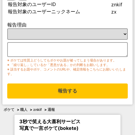
報告対象のユーザーID
znkif
報告対象のユーザーニックネーム
zx
報告理由
※ ボケては性質上どうしてもボケやお題が被ってしまう場合があります。
※ 「繰り返し」しているか「悪意がある」かの判断をお願いします。
※ 該当するお題やボケ、コメントのURLや、補足情報をこちらにお願いいたしま
す。
報告する
ボケて
>
職人
>
znkif
>
通報
3秒で笑える大喜利サービス
写真で一言ボケて(bokete)