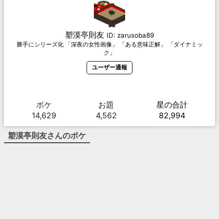
塑漠亭則友
ID:
zarusoba89
勝手にシリーズ化 「深夜の女性画像」 「ある意味正解」 「ダイナミッ
ク」
ユーザー通報
ボケ
お題
星の合計
14,629
4,562
82,994
塑漠亭則友
さんのボケ