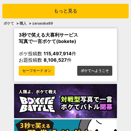
もっと見る
ボケて
>
職人
>
zarusoba89
3秒で笑える大喜利サービス
写真で一言ボケて(bokete)
ボケ投稿数
115,497,914
件
お題投稿数
8,106,527
件
セーフモード オン
ボケてへようこそ