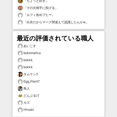
「
ちょっと好き
」
「
その次相手に投げる
」
「
ルフィ改めブヒ〜
」
「
白衣だからマーク間違えて認識したんかw
」
最近の評価されている職人
あいこす
bokematica
bokkk
bokkk
タムケン2
Egg_Plant7
鳥人
どんぶるげ
カズ
Hiroaki