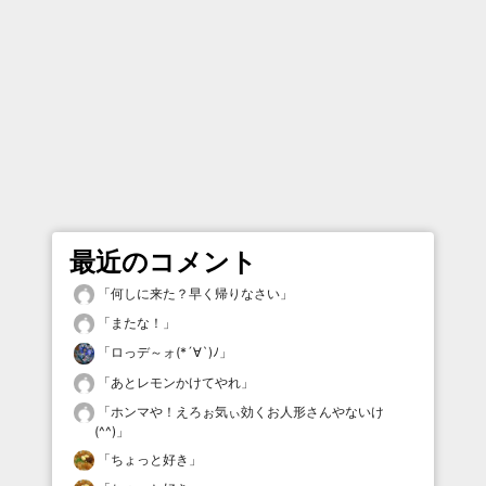
最近のコメント
「
何しに来た？早く帰りなさい
」
「
またな！
」
「
ロっデ～ォ(*´∀`)ﾉ
」
「
あとレモンかけてやれ
」
「
ホンマや！えろぉ気ぃ効くお人形さんやないけ
(^^)
」
「
ちょっと好き
」