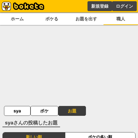
新規登録
ログイン
ホーム
ボケる
お題を出す
職人
sya
ボケ
お題
sya
さんの投稿したお題
新しい順
ボケの多い順