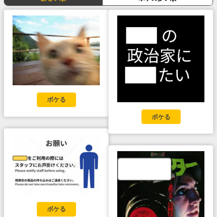
ボケる
ボケる
ボケる