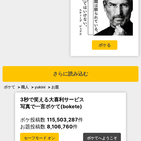
ボケる
さらに読み込む
ボケて
>
職人
>
yukini
>
お題
3秒で笑える大喜利サービス
写真で一言ボケて(bokete)
ボケ投稿数
115,503,287
件
お題投稿数
8,106,760
件
セーフモード オン
ボケてへようこそ