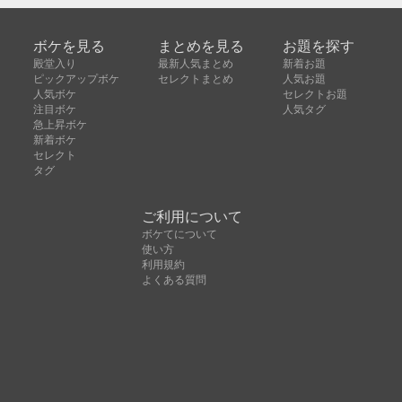
ボケを見る
まとめを見る
お題を探す
殿堂入り
最新人気まとめ
新着お題
ピックアップボケ
セレクトまとめ
人気お題
人気ボケ
セレクトお題
注目ボケ
人気タグ
急上昇ボケ
新着ボケ
セレクト
タグ
ご利用について
ボケてについて
使い方
利用規約
よくある質問
クッキーの利用について
お問い合わせ
広告掲載について
運営会社
Copyright © ボケて（bokete）All rights reserved. 株式
会社オモロキ