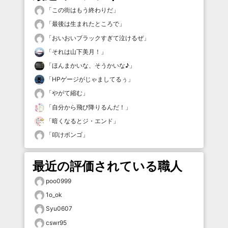
「
この街はもう終わりだ
」
「
最後は生まれたところで
」
「
おいおいブラックすぎて泣けるぜ
」
「
それは山下美月！
」
「
ほんまかいな、そうかいな♪
」
「
HPゲージがじゃましてるぅ
」
「
やがて縮む
」
「
自分から飛び降りるんだ！
」
「
暗くなるとジ・エンド
」
「
叩けボンゴ
」
最近の評価されている職人
poo0999
1o_ok
Syu0607
cswr95