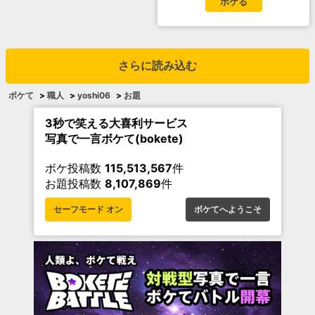
ボケる
さらに読み込む
ボケて
>
職人
>
yoshi06
>
お題
3秒で笑える大喜利サービス
写真で一言ボケて(bokete)
ボケ投稿数
115,513,567
件
お題投稿数
8,107,869
件
セーフモード オン
ボケてへようこそ