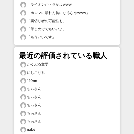
「
ライオンかトラかよwww
」
「
ホンマに暴れん坊になるなやwww
」
「
裏切り者の可能性も
」
「
筆まめででもいいよ
」
「
もういいです
」
最近の評価されている職人
がくぶる文学
にしこり系
110nn
ちゎさん
ちゎさん
ちゎさん
ちゎさん
ちゎさん
nabe