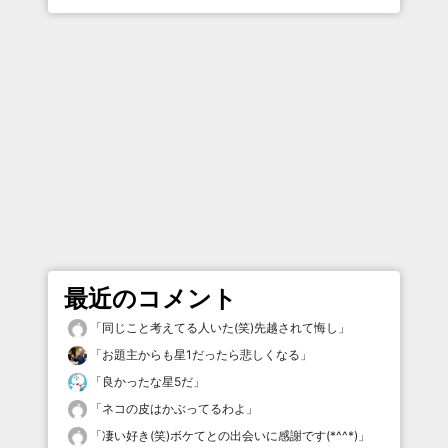
最近のコメント
「
同じこと考えてる人いた(笑)先越されて悔し
」
「
お題主からも星1だったら悲しくなる
」
「
良かったな星5だ
」
「
ネコの皮はかぶってるわよ
」
「
凄い好き(笑)ボケてとの出会いに感謝です(*^^*)
」