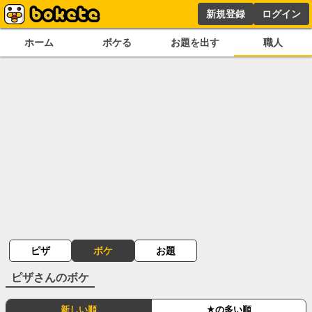
新規登録
ログイン
ホーム
ボケる
お題を出す
職人
ピザ
ボケ
お題
ピザ
さんのボケ
新しい順
★の多い順