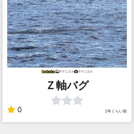
サナニエル
サナニエル
Ｚ軸バグ
0
2年くらい前