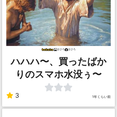
まひろ
まひろ
ハハハ〜、買ったばか
りのスマホ水没ぅ〜
3
1年くらい前