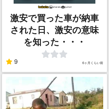
amaraku
quinet
激安で買った車が納車
された日、激安の意味
を知った・・・
9
6ヶ月くらい前