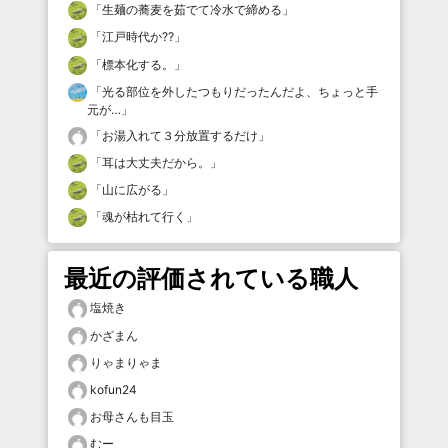
「
生麺の蕎麦を茹でて冷水で締める
」
「
江戸時代か⁇
」
「
標本化する。
」
「
光る部位を外したつもりだったんだよ、ちょっと手
元が…
」
「
お湯入れて３分放置するだけ
」
「
耳は大丈夫だから。
」
「
山に広がる
」
「
魂が枯れて行く
」
最近の評価されている職人
塩焼き
かざまん
りゃまりゃま
kofun24
お母さんも目玉
むー