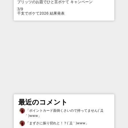
プリッツのお題でひと言ボケて キャンペーン
3/9
干支でボケて2026 結果発表
最近のコメント
「
ポイントカード面倒くさいので持ってません(´Д
｀)www
」
「
まずさに振り切れと！？(´Д｀)www
」