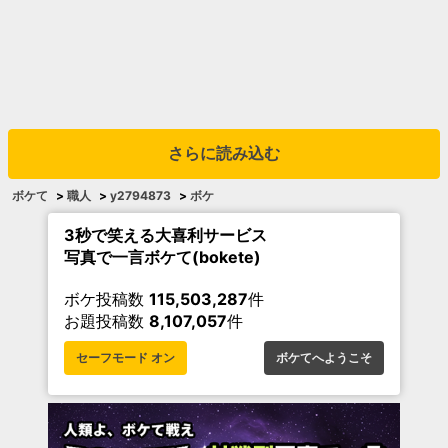
さらに読み込む
ボケて
>
職人
>
y2794873
>
ボケ
3秒で笑える大喜利サービス
写真で一言ボケて(bokete)
ボケ投稿数
115,503,287
件
お題投稿数
8,107,057
件
セーフモード オン
ボケてへようこそ