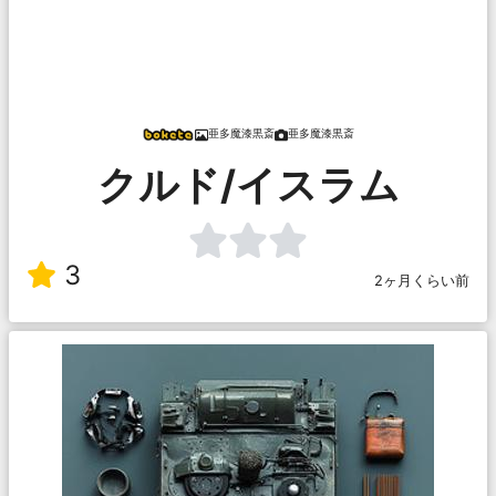
亜多魔漆黒斎
亜多魔漆黒斎
クルド/イスラム
3
2ヶ月くらい前