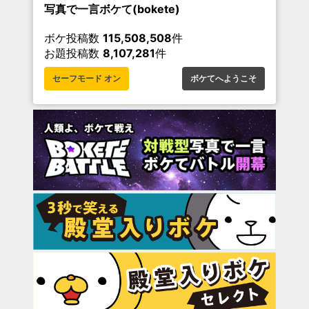
写真で一言ボケて(bokete)
ボケ投稿数
115,508,508
件
お題投稿数
8,107,281
件
セーフモード オン
ボケてへようこそ