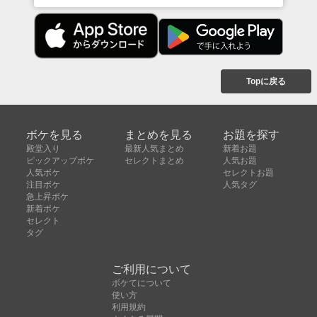
Topに戻る
ボケを見る
まとめを見る
お題を探す
殿堂入り
最新人気まとめ
新着お題
ピックアップボケ
セレクトまとめ
人気お題
人気ボケ
セレクトお題
注目ボケ
人気タグ
急上昇ボケ
新着ボケ
セレクト
タグ
ご利用について
ボケてについて
使い方
利用規約