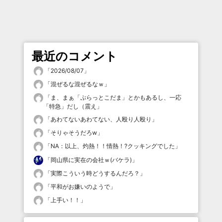
最近のコメント
「
2026/08/07
」
「
混ぜるな混ぜるなｗ
」
「
ま、まぁ「ぷらっとこだま」とかもあるし、一応
「特急」だし（震え
」
「
あわてないあわてない、人殴り人殴り
」
「
そりゃそうだろw
」
「
NA：以上、灼熱！！情熱！?クッキングでした
」
「
岡山県に実在の会社ｗ(バケラ)
」
「
実際こういう時どうするんだろ？
」
「
平和がお嫌いのようで
」
「
上手い！！
」