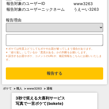
報告対象のユーザーID
www3263
報告対象のユーザーニックネーム
うえーい3263
報告理由
※ ボケては性質上どうしてもボケやお題が被ってしまう場合があります。
※ 「繰り返し」しているか「悪意がある」かの判断をお願いします。
※ 該当するお題やボケ、コメントのURLや、補足情報をこちらにお願いいたしま
す。
報告する
ボケて
>
職人
>
www3263
>
通報
3秒で笑える大喜利サービス
写真で一言ボケて(bokete)