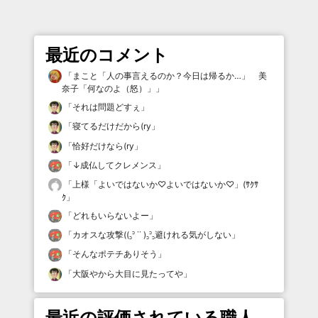
最近のコメント
「
まこと「人の事言えるのか？今日は帰るか…」 美
奈子「何なのよ（怒）」
」
「
それは問題どすぇ
」
「
寝てるだけだから(ry
」
「
恰好だけなら(ry
」
「
↓成仏してクレメンス
」
「
上様「よいではないか♡よいではないか♡」(ｻｸｻ
ｸ
」
「
どれもいらないよー
」
「
カオスな攻撃((꜆꜄ ˙˙ )꜆꜄꜆避けれる気がしない
」
「
そんなポテチありそう
」
「
大阪やから大目に見たってや
」
最近の評価されている職人