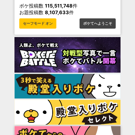
ボケ投稿数
115,511,748
件
お題投稿数
8,107,633
件
セーフモード オン
ボケてへようこそ