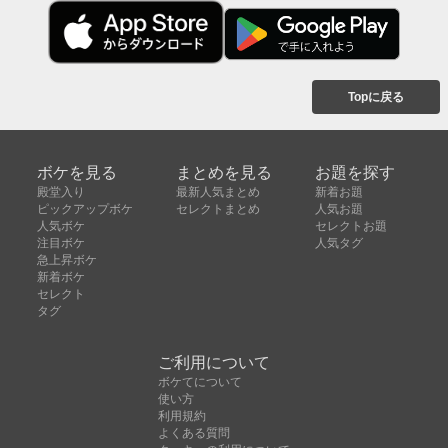
Topに戻る
ボケを見る
まとめを見る
お題を探す
殿堂入り
最新人気まとめ
新着お題
ピックアップボケ
セレクトまとめ
人気お題
人気ボケ
セレクトお題
注目ボケ
人気タグ
急上昇ボケ
新着ボケ
セレクト
タグ
ご利用について
ボケてについて
使い方
利用規約
よくある質問