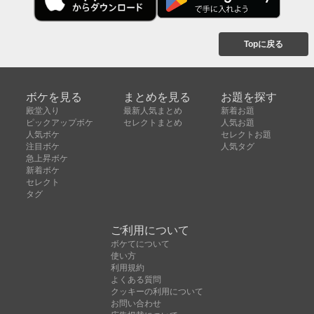
Topに戻る
ボケを見る
まとめを見る
お題を探す
殿堂入り
最新人気まとめ
新着お題
ピックアップボケ
セレクトまとめ
人気お題
人気ボケ
セレクトお題
注目ボケ
人気タグ
急上昇ボケ
新着ボケ
セレクト
タグ
ご利用について
ボケてについて
使い方
利用規約
よくある質問
クッキーの利用について
お問い合わせ