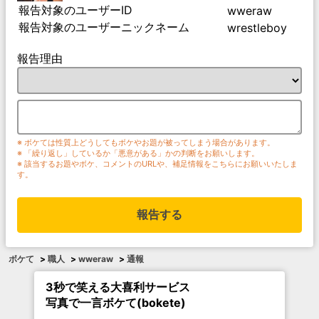
報告対象のユーザーID
wweraw
報告対象のユーザーニックネーム
wrestleboy
報告理由
※ ボケては性質上どうしてもボケやお題が被ってしまう場合があります。
※ 「繰り返し」しているか「悪意がある」かの判断をお願いします。
※ 該当するお題やボケ、コメントのURLや、補足情報をこちらにお願いいたしま
す。
報告する
ボケて
>
職人
>
wweraw
>
通報
3秒で笑える大喜利サービス
写真で一言ボケて(bokete)