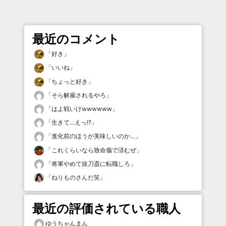
最近のコメント
「
好き
」
「
いいね
」
「
ちょっと好き
」
「
そら解雇されるやろ
」
「
はよ戦いけwwwwww
」
「
生きて…えっ!?
」
「
進化前のほうが美味しいのか…
」
「
これくらいなら致命傷で済むぜ
」
「
将軍やめて抜刀斎に転職しろ
」
「
ねりものさんだ笑
」
最近の評価されている職人
ゆうちゃんまん