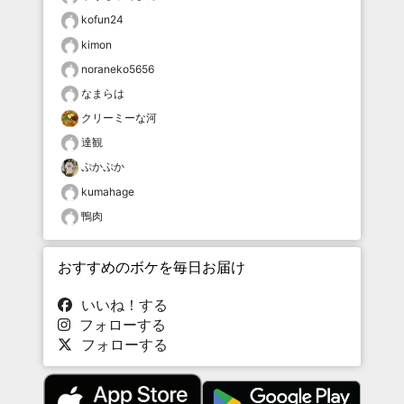
kofun24
kimon
noraneko5656
なまらは
クリーミーな河
達観
ぷかぷか
kumahage
鴨肉
おすすめのボケを毎日お届け
いいね！する
フォローする
フォローする