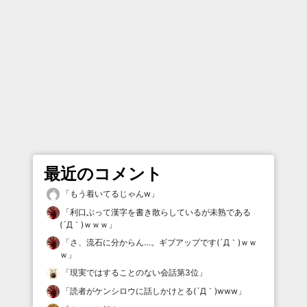
最近のコメント
「
もう着いてるじゃんw
」
「
利口ぶって漢字を書き散らしているが未熟である
(´Д｀)ｗｗｗ
」
「
さ、流石に分からん…。ギブアップです(´Д｀)ｗｗ
ｗ
」
「
現実ではすることのない会話第3位
」
「
読者がケンシロウに話しかけとる(´Д｀)www
」