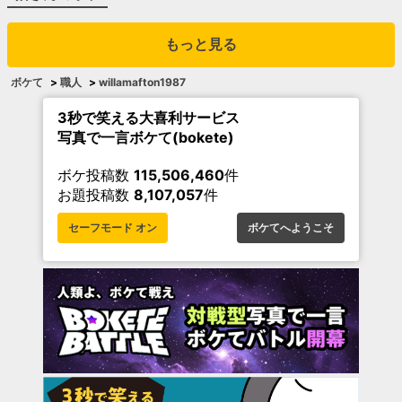
もっと見る
ボケて
>
職人
>
willamafton1987
3秒で笑える大喜利サービス
写真で一言ボケて(bokete)
ボケ投稿数
115,506,460
件
お題投稿数
8,107,057
件
セーフモード オン
ボケてへようこそ