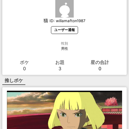
猫
ID:
willamafton1987
ユーザー通報
性別
男性
ボケ
お題
星の合計
0
3
0
推しボケ