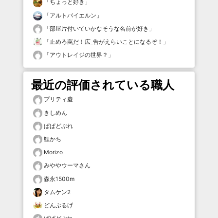
「
ちょっと好き
」
「
アルトバイエルン
」
「
部屋片付いていかなそうな名前が好き
」
「
止めろ罠だ！広_告がえらいことになるぞ！
」
「
アウトレイジの世界？
」
最近の評価されている職人
プリティ慶
きしめん
ぱぱどぶれ
鯉かち
Morizo
みややウーマさん
森永1500m
タムケン2
どんぶるげ