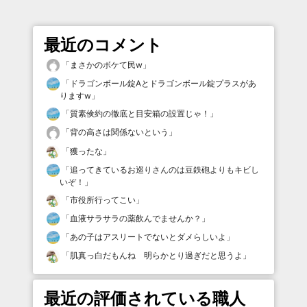
最近のコメント
「
まさかのボケて民w
」
「
ドラゴンボール錠Aとドラゴンボール錠プラスがあ
りますw
」
「
質素倹約の徹底と目安箱の設置じゃ！
」
「
背の高さは関係ないという
」
「
獲ったな
」
「
追ってきているお巡りさんのは豆鉄砲よりもキビし
いぞ！
」
「
市役所行ってこい
」
「
血液サラサラの薬飲んでませんか？
」
「
あの子はアスリートでないとダメらしいよ
」
「
肌真っ白だもんね 明らかとり過ぎだと思うよ
」
最近の評価されている職人