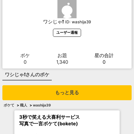
ワシじゃ❗
ID:
washija39
ユーザー通報
ボケ
お題
星の合計
0
1,340
0
ワシじゃ❗
さんのボケ
もっと見る
ボケて
>
職人
>
washija39
3秒で笑える大喜利サービス
写真で一言ボケて(bokete)