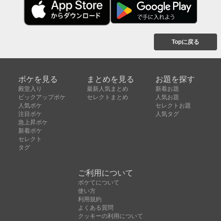
Topに戻る
ボケを見る
まとめを見る
お題を探す
殿堂入り
最新人気まとめ
新着お題
ピックアップボケ
セレクトまとめ
人気お題
人気ボケ
セレクトお題
注目ボケ
人気タグ
急上昇ボケ
新着ボケ
セレクト
タグ
ご利用について
ボケてについて
使い方
利用規約
よくある質問
クッキーの利用について