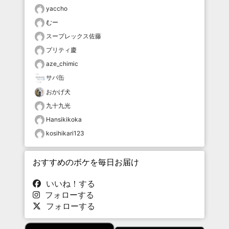
yaccho
むー
スープレックス佐藤
プリティ慶
aze_chimic
サバ缶
おかげ犬
九十九光
Hansikikoka
kosihikari123
おすすめのボケを毎日お届け
いいね！する
フォローする
フォローする