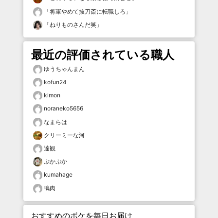
「
将軍やめて抜刀斎に転職しろ
」
「
ねりものさんだ笑
」
最近の評価されている職人
ゆうちゃんまん
kofun24
kimon
noraneko5656
なまらは
クリーミーな河
達観
ぷかぷか
kumahage
鴨肉
おすすめのボケを毎日お届け