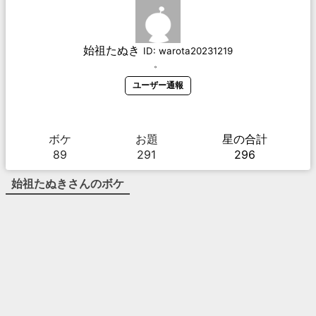
始祖たぬき
ID:
warota20231219
。
ユーザー通報
ボケ
お題
星の合計
89
291
296
始祖たぬき
さんのボケ