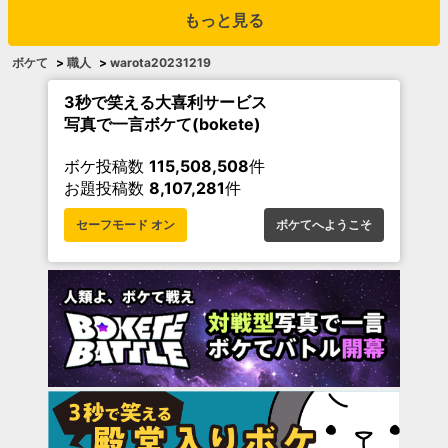
もっと見る
ボケて
>
職人
>
warota20231219
3秒で笑える大喜利サービス
写真で一言ボケて(bokete)
ボケ投稿数
115,508,508
件
お題投稿数
8,107,281
件
セーフモード オン
ボケてへようこそ