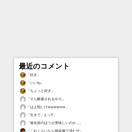
最近のコメント
「
好き
」
「
いいね
」
「
ちょっと好き
」
「
そら解雇されるやろ
」
「
はよ戦いけwwwwww
」
「
生きて…えっ!?
」
「
進化前のほうが美味しいのか…
」
「
これくらいなら致命傷で済むぜ
」