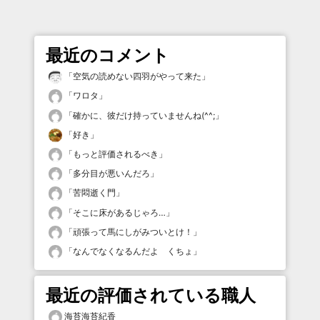
最近のコメント
「
空気の読めない四羽がやって来た
」
「
ワロタ
」
「
確かに、彼だけ持っていませんね(^^;
」
「
好き
」
「
もっと評価されるべき
」
「
多分目が悪いんだろ
」
「
苦悶逝く門
」
「
そこに床があるじゃろ…
」
「
頑張って馬にしがみついとけ！
」
「
なんでなくなるんだよ くちょ
」
最近の評価されている職人
海苔海苔紀香