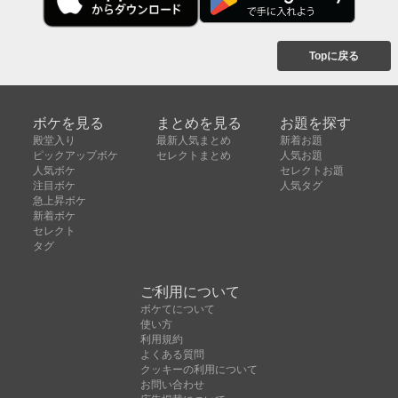
Topに戻る
ボケを見る
まとめを見る
お題を探す
殿堂入り
最新人気まとめ
新着お題
ピックアップボケ
セレクトまとめ
人気お題
人気ボケ
セレクトお題
注目ボケ
人気タグ
急上昇ボケ
新着ボケ
セレクト
タグ
ご利用について
ボケてについて
使い方
利用規約
よくある質問
クッキーの利用について
お問い合わせ