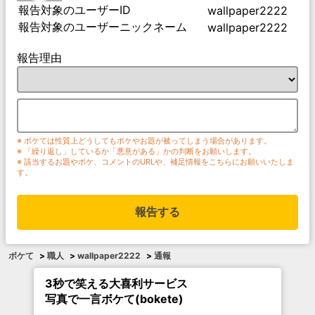
報告対象のユーザーID
wallpaper2222
報告対象のユーザーニックネーム
wallpaper2222
報告理由
※ ボケては性質上どうしてもボケやお題が被ってしまう場合があります。
※ 「繰り返し」しているか「悪意がある」かの判断をお願いします。
※ 該当するお題やボケ、コメントのURLや、補足情報をこちらにお願いいたしま
す。
報告する
ボケて
>
職人
>
wallpaper2222
>
通報
3秒で笑える大喜利サービス
写真で一言ボケて(bokete)