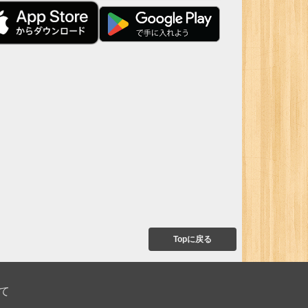
Topに戻る
て