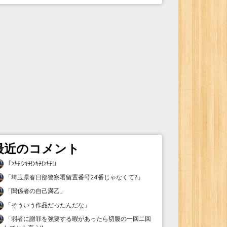
最近のコメント
「
ﾝｷﾁ!ﾝｷﾁ!ﾝｷﾁ!ﾝｷﾁ!
」
「
埼玉県春日部警察署留置番号24番じゃなくて?
」
「
関係者の自己満乙
」
「
そういう作品だったんだな
」
「
弱者に謝罪を強要する暇があったら切腹の一回二回