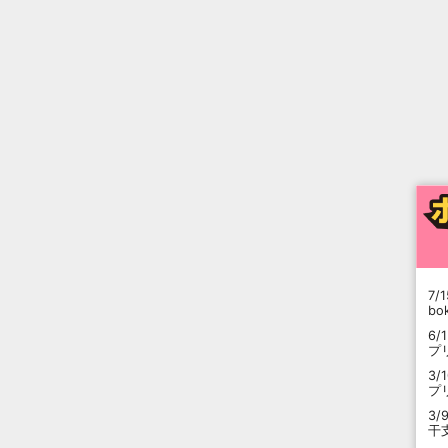
7/1
b
6/
プ
3/
プ
3/
干