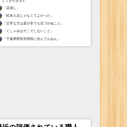
してから言え!!
」
「
店潰し
」
「
松本人志じゃなくてよかった
」
「
正常な方は是が非でも近づかぬこと
」
「
くしゃみはそこでしないこと
」
「
千葉県野田市岡田に住んでんねん
」