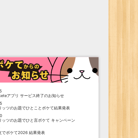
5
oketeアプリ サービス終了のお知らせ
15
リッツのお題でひとことボケて結果発表
10
リッツのお題でひと言ボケて キャンペーン
9
支でボケて2026 結果発表