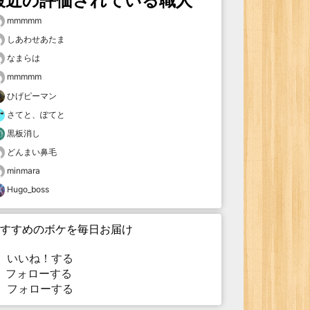
最近の評価されている職人
mmmmm
しあわせあたま
なまらは
mmmmm
ひげピーマン
さてと、ぽてと
黒板消し
どんまい鼻毛
minmara
Hugo_boss
すすめのボケを毎日お届け
いいね！する
フォローする
フォローする