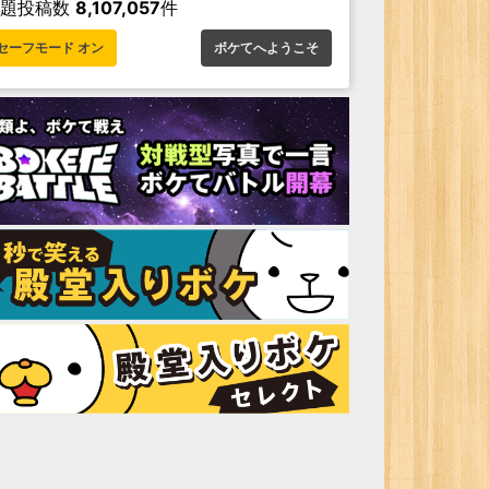
お題投稿数
8,107,057
件
セーフモード オン
ボケてへようこそ