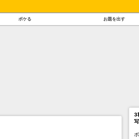
ボケる
お題を出す
3
写