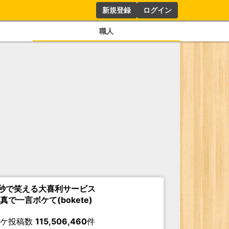
新規登録
ログイン
職人
秒で笑える大喜利サービス
真で一言ボケて(bokete)
ボケ投稿数
115,506,460
件