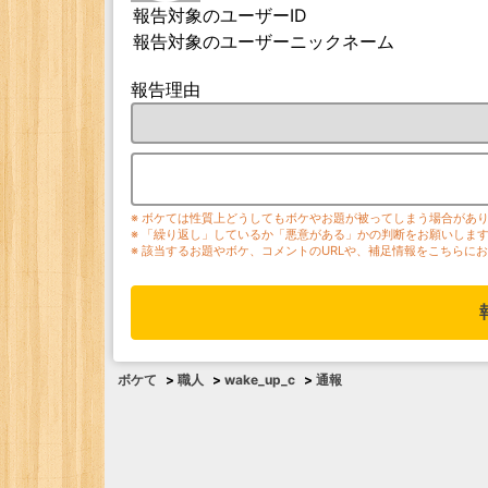
報告対象のユーザーID
報告対象のユーザーニックネーム
報告理由
※ ボケては性質上どうしてもボケやお題が被ってしまう場合があ
※ 「繰り返し」しているか「悪意がある」かの判断をお願いしま
※ 該当するお題やボケ、コメントのURLや、補足情報をこちらに
ボケて
>
職人
>
wake_up_c
>
通報