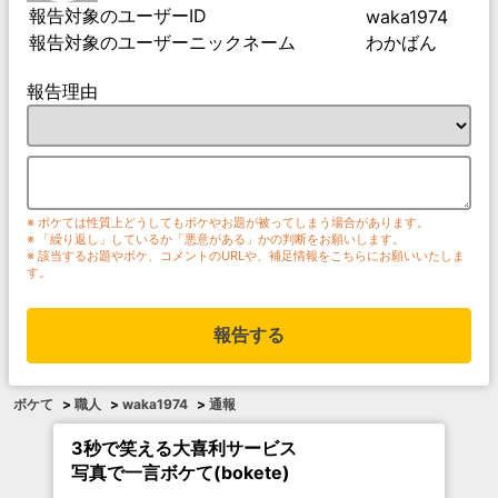
報告対象のユーザーID
waka1974
報告対象のユーザーニックネーム
わかばん
報告理由
※ ボケては性質上どうしてもボケやお題が被ってしまう場合があります。
※ 「繰り返し」しているか「悪意がある」かの判断をお願いします。
※ 該当するお題やボケ、コメントのURLや、補足情報をこちらにお願いいたしま
す。
報告する
ボケて
>
職人
>
waka1974
>
通報
3秒で笑える大喜利サービス
写真で一言ボケて(bokete)