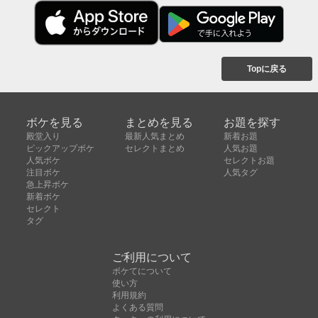
Topに戻る
ボケを見る
まとめを見る
お題を探す
殿堂入り
最新人気まとめ
新着お題
ピックアップボケ
セレクトまとめ
人気お題
人気ボケ
セレクトお題
注目ボケ
人気タグ
急上昇ボケ
新着ボケ
セレクト
タグ
ご利用について
ボケてについて
使い方
利用規約
よくある質問