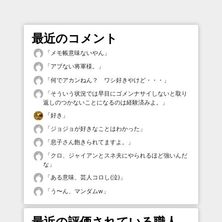
最近のコメント
「
メモ帳意味ないやん
」
「
アブない将軍様。
」
「
何でアカンねん？ ワシ好きやけど・・・
」
「
そういう状況では早目にゴメンナサイしないと取り
返しのつかないことになるのは経験済みよ。
」
「
好き
」
「
ジョジョが好きなことはわかった
」
「
息子さん飽きられてますよ。
」
「
クロ、ジャイアンとスネ夫にやられるほど強いんだ
な
」
「
ある意味、芸人コロし(泣)
」
「
う〜ん、マンダムw
」
最近の評価されている職人