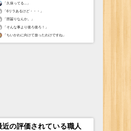
「
久保ってる…
」
「
6リラあるけど・・・
」
「
脛齧りなんか。
」
「
そんな事より後ろ後ろ！
」
「
ちいかわに向けて放ったわけですね
」
最近の評価されている職人