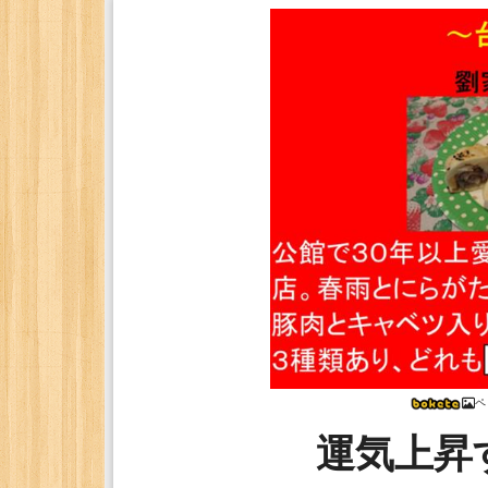
ペ
運気上昇