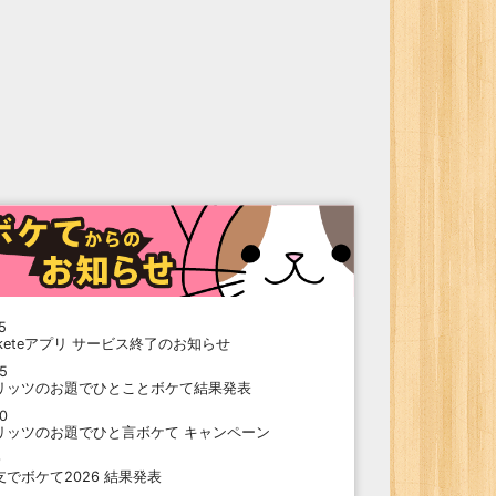
5
oketeアプリ サービス終了のお知らせ
15
リッツのお題でひとことボケて結果発表
10
リッツのお題でひと言ボケて キャンペーン
9
支でボケて2026 結果発表