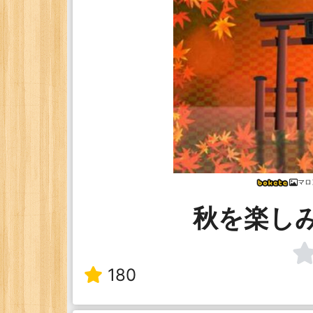
マロ
秋を楽し
180