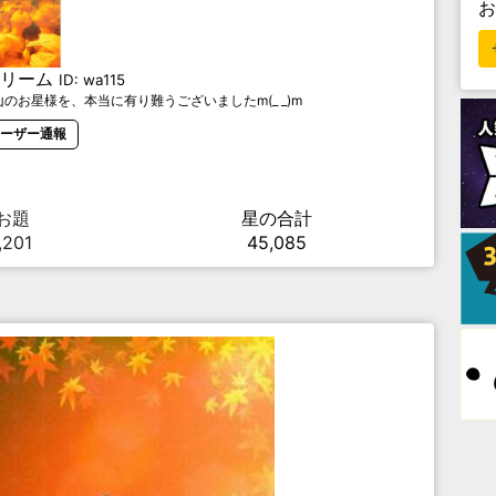
リーム
ID:
wa115
お星様を、本当に有り難うございましたm(_ _)m
ーザー通報
お題
星の合計
,201
45,085