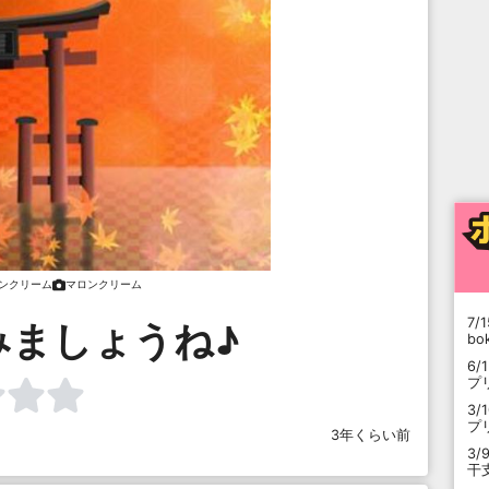
ンクリーム
マロンクリーム
7/1
みましょうね♪
b
6/
プ
3/
プ
3年くらい前
3/
干