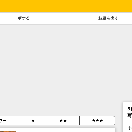
ボケる
お題を出す
3
写
ワー
★
★★
★★★