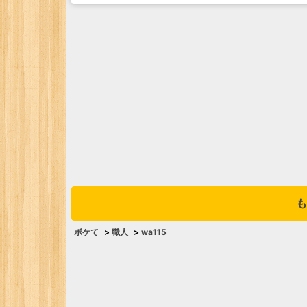
も
ボケて
>
職人
>
wa115