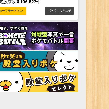
お題投稿数
8,106,527
件
セーフモード オン
ボケてへようこそ