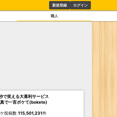
新規登録
ログイン
職人
秒で笑える大喜利サービス
真で一言ボケて(bokete)
ボケ投稿数
115,501,231
件