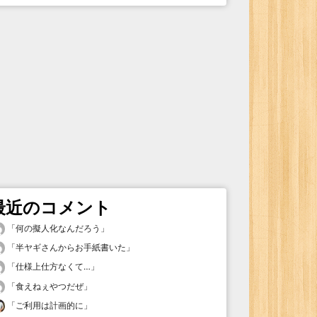
最近のコメント
「
何の擬人化なんだろう
」
「
半ヤギさんからお手紙書いた
」
「
仕様上仕方なくて…
」
「
食えねぇやつだぜ
」
「
ご利用は計画的に
」