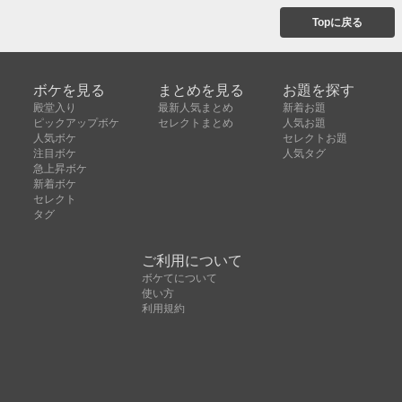
Topに戻る
ボケを見る
まとめを見る
お題を探す
殿堂入り
最新人気まとめ
新着お題
ピックアップボケ
セレクトまとめ
人気お題
人気ボケ
セレクトお題
注目ボケ
人気タグ
急上昇ボケ
新着ボケ
セレクト
タグ
ご利用について
ボケてについて
使い方
利用規約
よくある質問
クッキーの利用について
お問い合わせ
広告掲載について
運営会社