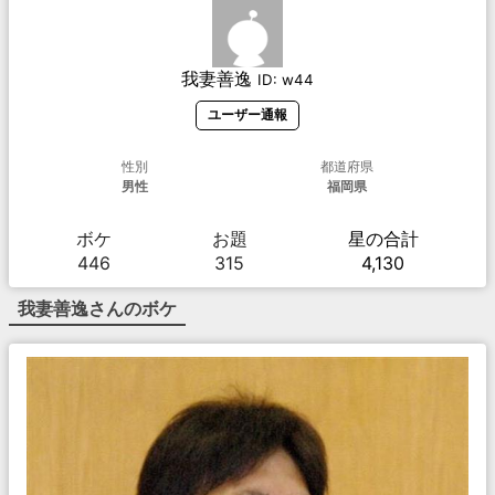
我妻善逸
ID:
w44
ユーザー通報
性別
都道府県
男性
福岡県
ボケ
お題
星の合計
446
315
4,130
我妻善逸
さんのボケ