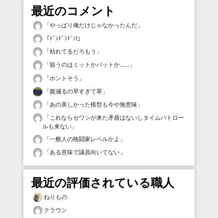
最近のコメント
「
やっぱり俺だけじゃなかったんだ
」
「
ﾄﾞﾝﾄﾞﾝﾄﾞﾝ!
」
「
枯れてるだろもう
」
「
狙うのはミットかバットか……
」
「
ホントそう
」
「
腹減るの早すぎて草
」
「
あの美しかった模型も今や無意味
」
「
これならセワシが来た矛盾はないしタイムパトロー
ルも来ない
」
「
一般人の格闘家レベルかよ
」
「
ある意味で議員向いてない
」
最近の評価されている職人
ねりもの
クラウン