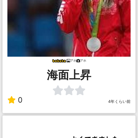
アホ
アホ
海面上昇
0
4年くらい前