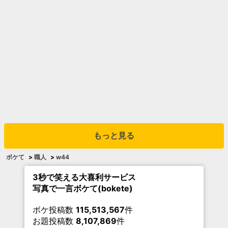
もっと見る
ボケて
>
職人
>
w44
3秒で笑える大喜利サービス
写真で一言ボケて(bokete)
ボケ投稿数
115,513,567
件
お題投稿数
8,107,869
件