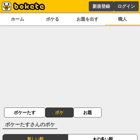
新規登録
ログイン
ホーム
ボケる
お題を出す
職人
ボケーたす
ボケ
お題
ボケーたす
さんのボケ
新しい順
★の多い順