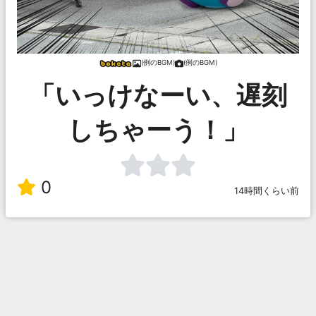
(例のBGM)
(例のBGM)
「いっけなーい、遅刻
しちゃーう！」
0
14時間くらい前