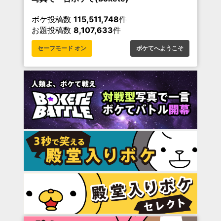
ボケ投稿数
115,511,748
件
お題投稿数
8,107,633
件
セーフモード オン
ボケてへようこそ