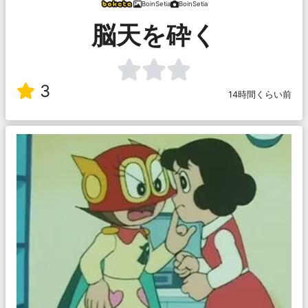
BoinSetia
BoinSetia
脳天を砕く
3
14時間くらい前