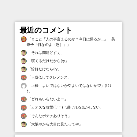
最近のコメント
「
まこと「人の事言えるのか？今日は帰るか…」 美
奈子「何なのよ（怒）」
」
「
それは問題どすぇ
」
「
寝てるだけだから(ry
」
「
恰好だけなら(ry
」
「
↓成仏してクレメンス
」
「
上様「よいではないか♡よいではないか♡」(ｻｸｻ
ｸ
」
「
どれもいらないよー
」
「
カオスな攻撃((꜆꜄ ˙˙ )꜆꜄꜆避けれる気がしない
」
「
そんなポテチありそう
」
「
大阪やから大目に見たってや
」