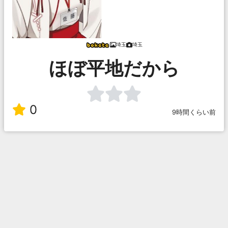
埼玉
埼玉
ほぼ平地だから
0
9時間くらい前