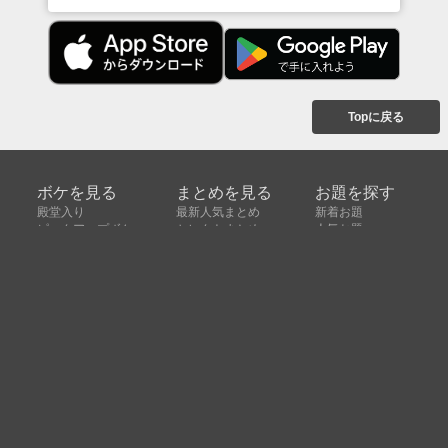
Topに戻る
ボケを見る
まとめを見る
お題を探す
殿堂入り
最新人気まとめ
新着お題
ピックアップボケ
セレクトまとめ
人気お題
人気ボケ
セレクトお題
注目ボケ
人気タグ
急上昇ボケ
新着ボケ
セレクト
タグ
ご利用について
ボケてについて
使い方
利用規約