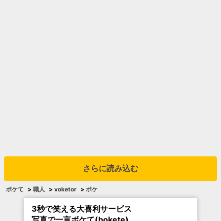
さらに読み込む
ボケて
>
職人
>
voketor
>
ボケ
3秒で笑える大喜利サービス
写真で一言ボケて(bokete)