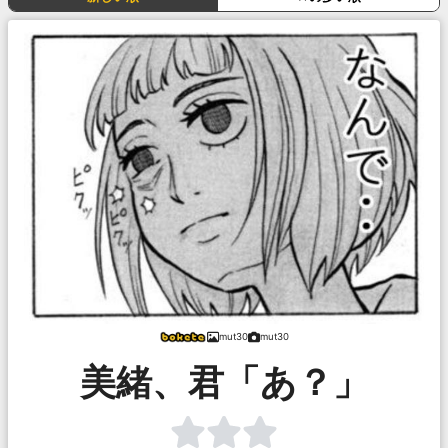
mut30
mut30
美緒、君「あ？」