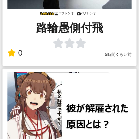
バクレンオー
バクレンオー
路輪愚側付飛
0
5時間くらい前