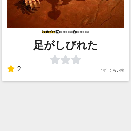
bokeboke
bokeboke
足がしびれた
2
14年くらい前