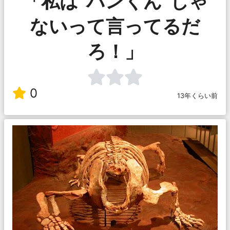
「私は“パンくん”じゃ
ないって言ってるだ
ろ！」
0
13年くらい前