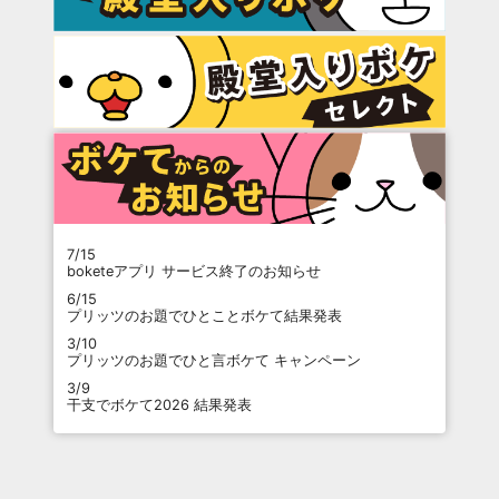
7/15
boketeアプリ サービス終了のお知らせ
6/15
プリッツのお題でひとことボケて結果発表
3/10
プリッツのお題でひと言ボケて キャンペーン
3/9
干支でボケて2026 結果発表