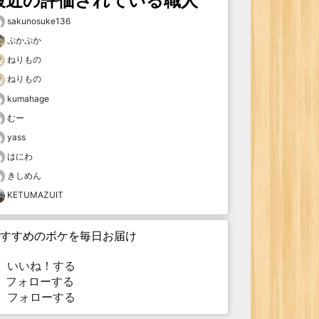
最近の評価されている職人
sakunosuke136
ぷかぷか
ねりもの
ねりもの
kumahage
むー
yass
はにわ
きしめん
KETUMAZUIT
すすめのボケを毎日お届け
いいね！する
フォローする
フォローする