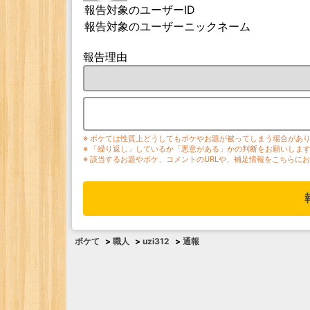
報告対象のユーザーID
報告対象のユーザーニックネーム
報告理由
※ ボケては性質上どうしてもボケやお題が被ってしまう場合があ
※ 「繰り返し」しているか「悪意がある」かの判断をお願いしま
※ 該当するお題やボケ、コメントのURLや、補足情報をこちらに
ボケて
>
職人
>
uzi312
>
通報