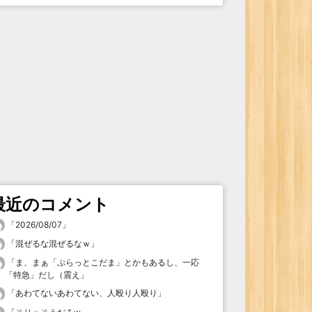
最近のコメント
「
2026/08/07
」
「
混ぜるな混ぜるなｗ
」
「
ま、まぁ「ぷらっとこだま」とかもあるし、一応
「特急」だし（震え
」
「
あわてないあわてない、人殴り人殴り
」