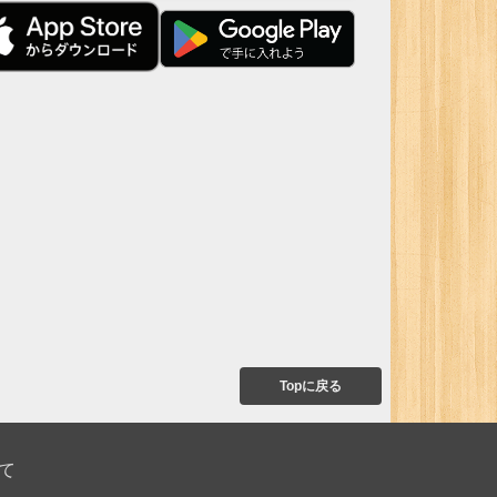
Topに戻る
て