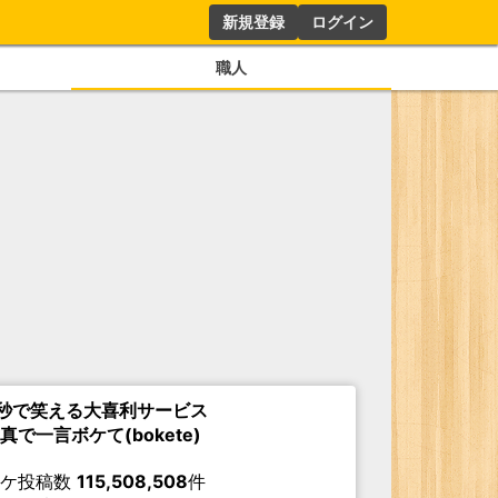
新規登録
ログイン
職人
秒で笑える大喜利サービス
真で一言ボケて(bokete)
ボケ投稿数
115,508,508
件