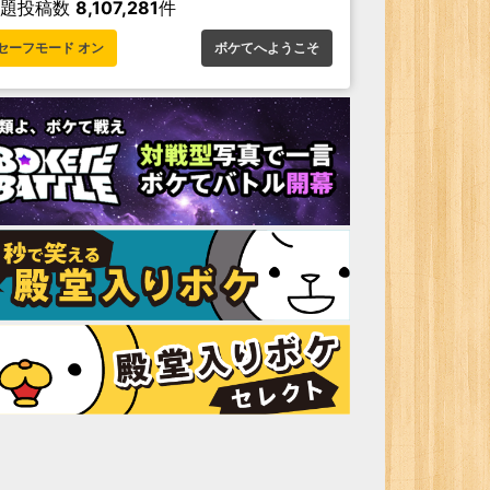
お題投稿数
8,107,281
件
セーフモード オン
ボケてへようこそ