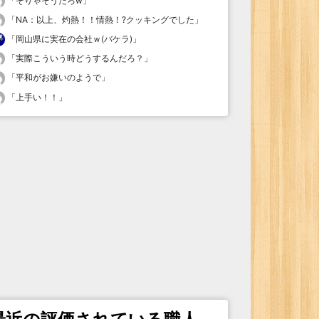
「
そりゃそうだろw
」
「
NA：以上、灼熱！！情熱！?クッキングでした
」
「
岡山県に実在の会社ｗ(バケラ)
」
「
実際こういう時どうするんだろ？
」
「
平和がお嫌いのようで
」
「
上手い！！
」