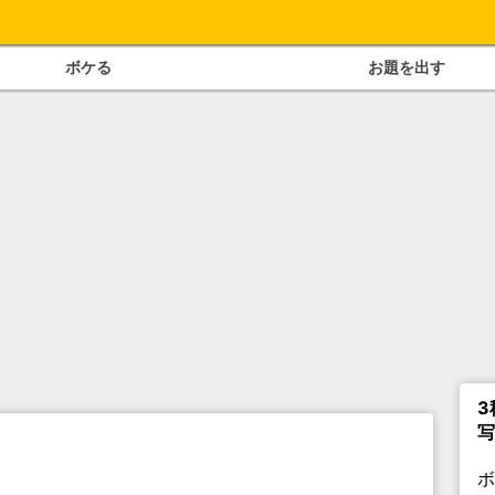
ボケる
お題を出す
3
写