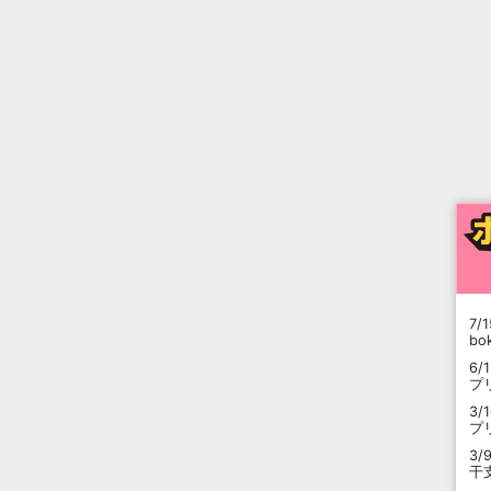
7/1
b
6/
プ
3/
プ
3/
干