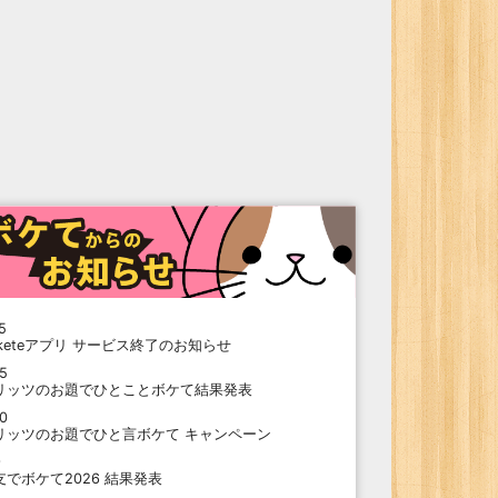
5
oketeアプリ サービス終了のお知らせ
15
リッツのお題でひとことボケて結果発表
10
リッツのお題でひと言ボケて キャンペーン
9
支でボケて2026 結果発表